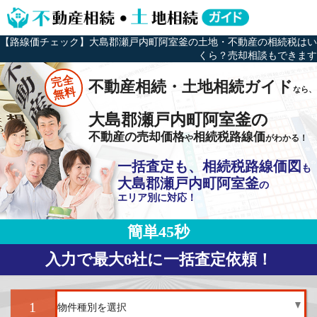
【路線価チェック】大島郡瀬戸内町阿室釜の土地・不動産の相続税はい
くら？売却相談もできます
完全
不動産相続・土地相続ガイド
なら、
無料
大島郡瀬戸内町阿室釜の
不動産の売却価格
相続税路線価
や
がわかる！
一括査定も、相続税路線価図
も
大島郡瀬戸内町阿室釜
の
エリア別に対応！
簡単45秒
入力で最大6社に一括査定依頼！
1