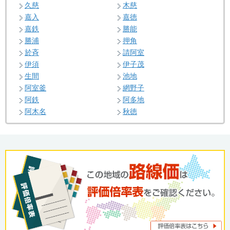
久慈
木慈
嘉入
嘉徳
嘉鉄
勝能
勝浦
押角
於斉
請阿室
伊須
伊子茂
生間
池地
阿室釜
網野子
阿鉄
阿多地
阿木名
秋徳