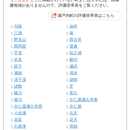
価地域がありませんので、評価倍率表をご覧ください。
瀬戸内町の評価倍率表はこちら
与路
油井
三浦
俵
野見山
西古見
西阿室
渡連
手安
知之浦
武名
蘇刈
節子
瀬武
瀬相
清水
須子茂
諸鈍
諸数
芝
篠川
実久
薩川
古仁屋瀬久井東
古仁屋瀬久井西
古仁屋
小名瀬
古志
花富
花天
久根津
管鈍