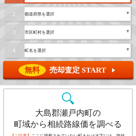
2
3
4
無料
売却査定 START
▲
大島郡瀬戸内町の
町域から相続路線価を調べる
【ご注意】
ここに掲載されていない町または大字には、路線