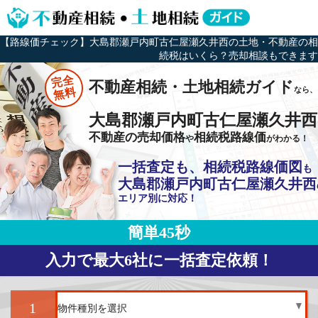
【路線価チェック】大島郡瀬戸内町古仁屋瀬久井西の土地・不動産の相
続税はいくら？売却相談もできます
完全
不動産相続・土地相続ガイド
なら、
無料
大島郡瀬戸内町古仁屋瀬久井
不動産の売却価格
相続税路線価
や
がわかる！
一括査定も、相続税路線価図
も
大島郡瀬戸内町古仁屋瀬久井西
エリア別に対応！
簡単45秒
入力で最大6社に一括査定依頼！
1