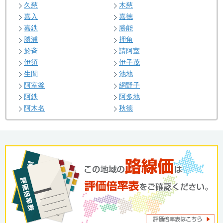
久慈
木慈
嘉入
嘉徳
嘉鉄
勝能
勝浦
押角
於斉
請阿室
伊須
伊子茂
生間
池地
阿室釜
網野子
阿鉄
阿多地
阿木名
秋徳