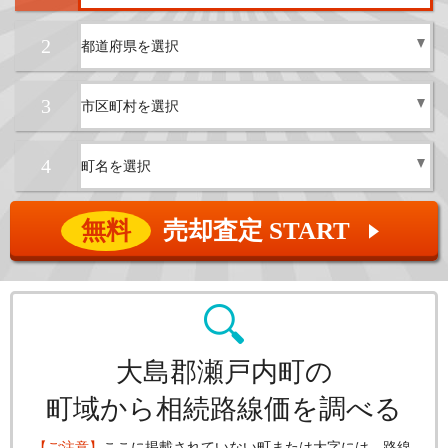
2
3
4
無料
売却査定 START
▲
大島郡瀬戸内町の
町域から相続路線価を調べる
【ご注意】
ここに掲載されていない町または大字には、路線