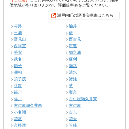
価地域がありませんので、評価倍率表をご覧ください。
瀬戸内町の評価倍率表はこちら
与路
油井
三浦
俵
野見山
西古見
西阿室
渡連
手安
知之浦
武名
蘇刈
節子
瀬武
瀬相
清水
須子茂
諸鈍
諸数
芝
篠川
実久
薩川
古仁屋瀬久井東
古仁屋瀬久井西
古仁屋
小名瀬
古志
花富
花天
久根津
管鈍