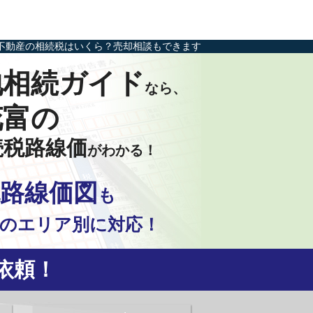
不動産の相続税はいくら？売却相談もできます
地相続ガイド
なら、
花富の
続税路線価
がわかる！
路線価図
も
の
エリア別に対応！
依頼！