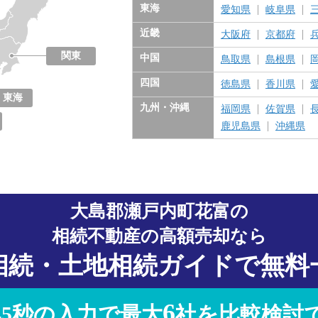
東海
愛知県
岐阜県
近畿
大阪府
京都府
関東
中国
鳥取県
島根県
東京都
神奈川県
千葉県
埼玉県
茨城県
栃木県
群馬県
四国
徳島県
香川県
東海
九州・沖縄
福岡県
佐賀県
愛知県
岐阜県
三重県
静岡県
鹿児島県
沖縄県
大島郡瀬戸内町花富の
相続不動産の高額売却なら
相続・土地相続ガイドで無料
6
45秒の入力で最大
社を比較検討