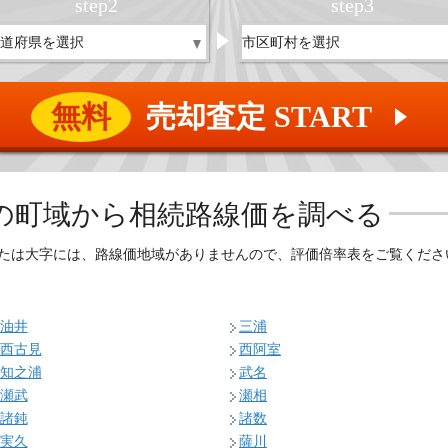
step
2
step
3
無料
売却査定 START
▲
の
町域から相続路線価を調べる
たは大字には、路線価地域がありませんので、評価倍率表をご覧くださ
油井
三浦
西古見
西阿室
知之浦
武名
瀬武
瀬相
諸鈍
諸数
実久
薩川