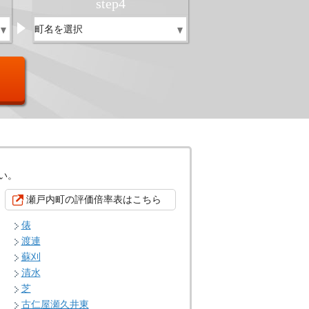
step
4
い。
瀬戸内町の評価倍率表はこちら
俵
渡連
蘇刈
清水
芝
古仁屋瀬久井東