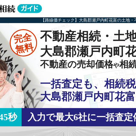
【路線価チェック】大島郡瀬戸内町花富の土地・
不動産相続・土
完全
無料
大島郡瀬戸内町
不動産の売却価格
相
や
一括査定も、相続税
大島郡瀬戸内町花富
45秒
入力で最大6社に一括査定