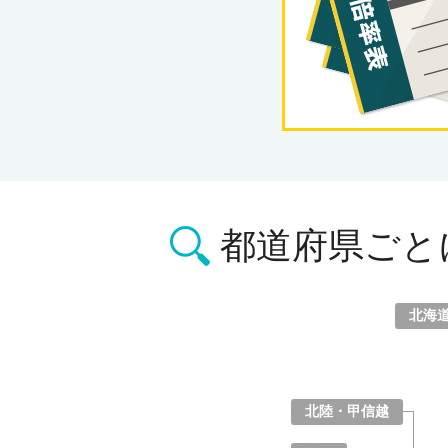
都道府県ごと
北海
北海道
青森県
岩手県
宮城県
秋田県
山形県
福島県
北陸・甲信越
山梨県
長野県
新潟県
富山県
石川県
福井県