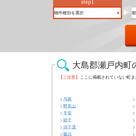
step
1
大島郡瀬戸内町
【ご注意】
ここに掲載されていない町ま
与路
野見山
手安
節子
須子茂
篠川