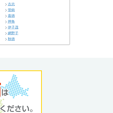
古志
管鈍
嘉徳
押角
伊子茂
網野子
秋徳