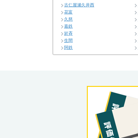
古仁屋瀬久井西
花富
久慈
嘉鉄
於斉
生間
阿鉄