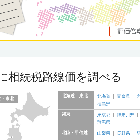
に
相続税路線価を調べる
北海道・東北
北海道
青森県
道・東北
福島県
関東
東京都
神奈川県
群馬県
北陸・甲信越
山梨県
長野県