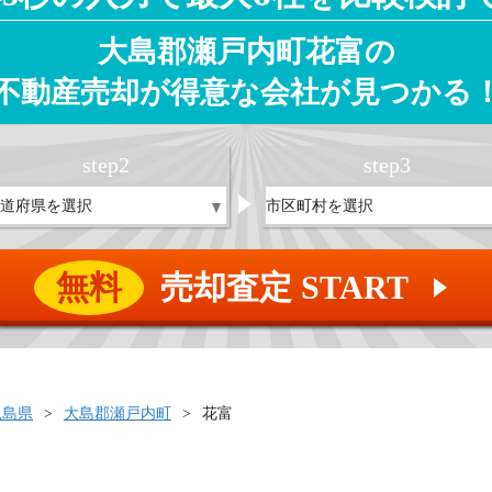
大島郡瀬戸内町花富の
不動産売却が得意な会社が見つかる
step
2
step
3
無料
売却査定 START
▲
児島県
大島郡瀬戸内町
花富