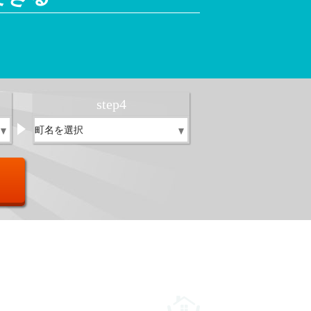
！
step
4