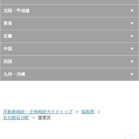
青森県
東京都
北陸・甲信越
岩手県
神奈川県
山梨県
東海
宮城県
千葉県
長野県
愛知県
近畿
秋田県
埼玉県
新潟県
岐阜県
大阪府
中国
山形県
茨城県
富山県
三重県
京都府
鳥取県
四国
福島県
栃木県
石川県
静岡県
兵庫県
島根県
徳島県
九州・沖縄
群馬県
福井県
奈良県
岡山県
香川県
福岡県
滋賀県
広島県
愛媛県
佐賀県
和歌山県
山口県
高知県
不動産相続・土地相続ガイドトップ
長崎県
福島県
石川郡石川町
渡里沢
熊本県
大分県