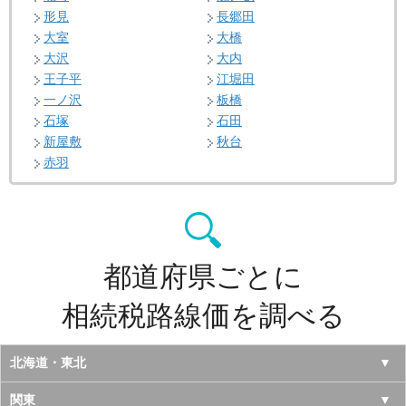
形見
長郷田
大室
大橋
大沢
大内
王子平
江堀田
一ノ沢
板橋
石塚
石田
新屋敷
秋台
赤羽
都道府県ごとに
相続税路線価を調べる
北海道・東北
北海道
関東