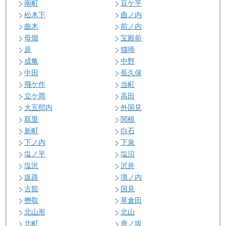
南町
豆ケ平
松木下
曲ノ内
曲木
前ノ内
母畑
宝殿前
原
猫啼
成亀
中野
中田
長久保
飛ケ作
当町
立ケ岡
高田
大五郎内
外国見
双里
関根
新町
白石
下ノ内
下泉
塩ノ平
塩沼
塩沢
沢井
坂路
境ノ内
古舘
国見
轡取
草倉田
北山形
北山
北町
鹿ノ坂