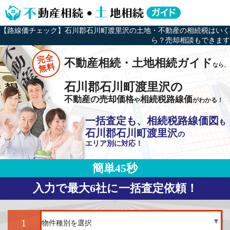
【路線価チェック】石川郡石川町渡里沢の土地・不動産の相続税はいく
ら？売却相談もできます
完全
不動産相続・土地相続ガイド
なら、
無料
石川郡石川町渡里沢の
不動産の売却価格
相続税路線価
や
がわかる！
一括査定も、相続税路線価図
も
石川郡石川町渡里沢
の
エリア別に対応！
簡単45秒
入力で最大6社に一括査定依頼！
1