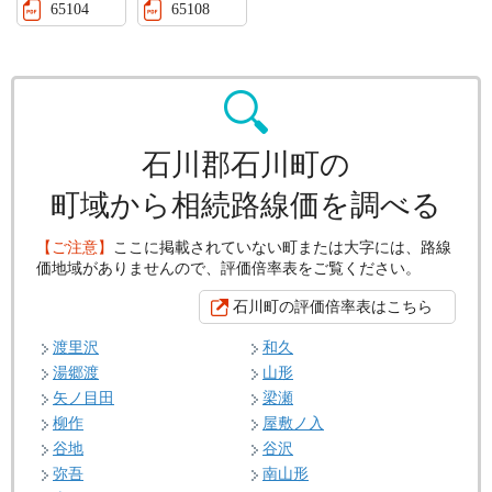
65104
65108
石川郡石川町の
町域から相続路線価を調べる
【ご注意】
ここに掲載されていない町または大字には、路線
価地域がありませんので、評価倍率表をご覧ください。
石川町の評価倍率表はこちら
渡里沢
和久
湯郷渡
山形
矢ノ目田
梁瀬
柳作
屋敷ノ入
谷地
谷沢
弥吾
南山形