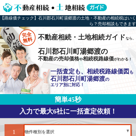
【路線価チェック】石川郡石川町湯郷渡の土地・不動産の相続税はいく
ら？売却相談もできます
完全
不動産相続・土地相続ガイド
なら、
無料
石川郡石川町湯郷渡の
不動産の売却価格
相続税路線価
や
がわかる！
一括査定も、相続税路線価図
も
石川郡石川町湯郷渡
の
エリア別に対応！
簡単45秒
入力で最大6社に一括査定依頼！
1