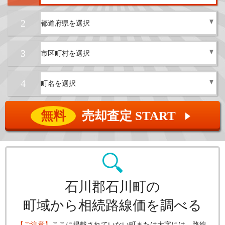
2
3
4
無料
売却査定 START
▲
石川郡石川町の
町域から相続路線価を調べる
【ご注意】
ここに掲載されていない町または大字には、路線