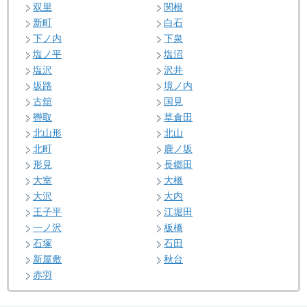
双里
関根
新町
白石
下ノ内
下泉
塩ノ平
塩沼
塩沢
沢井
坂路
境ノ内
古舘
国見
轡取
草倉田
北山形
北山
北町
鹿ノ坂
形見
長郷田
大室
大橋
大沢
大内
王子平
江堀田
一ノ沢
板橋
石塚
石田
新屋敷
秋台
赤羽