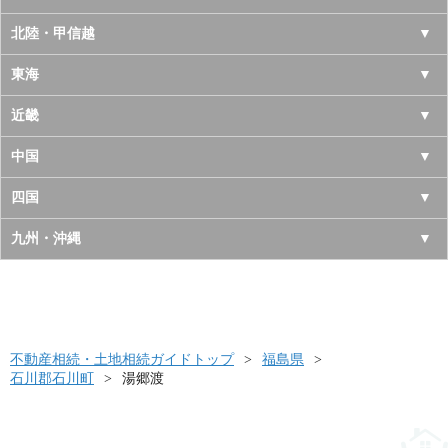
青森県
東京都
北陸・甲信越
岩手県
神奈川県
山梨県
東海
宮城県
千葉県
長野県
愛知県
近畿
秋田県
埼玉県
新潟県
岐阜県
大阪府
中国
山形県
茨城県
富山県
三重県
京都府
鳥取県
四国
福島県
栃木県
石川県
静岡県
兵庫県
島根県
徳島県
九州・沖縄
群馬県
福井県
奈良県
岡山県
香川県
福岡県
滋賀県
広島県
愛媛県
佐賀県
和歌山県
山口県
高知県
不動産相続・土地相続ガイドトップ
長崎県
福島県
石川郡石川町
湯郷渡
熊本県
大分県