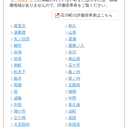
価地域がありませんので、評価倍率表をご覧ください。
石川町の評価倍率表はこちら
渡里沢
和久
湯郷渡
山形
矢ノ目田
梁瀬
柳作
屋敷ノ入
谷地
谷沢
弥吾
南山形
南町
豆ケ平
松木下
曲ノ内
曲木
前ノ内
母畑
宝殿前
原
猫啼
成亀
中野
中田
長久保
飛ケ作
当町
立ケ岡
高田
大五郎内
外国見