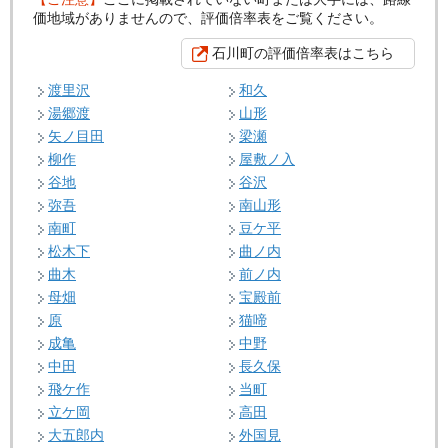
価地域がありませんので、評価倍率表をご覧ください。
石川町の評価倍率表はこちら
渡里沢
和久
湯郷渡
山形
矢ノ目田
梁瀬
柳作
屋敷ノ入
谷地
谷沢
弥吾
南山形
南町
豆ケ平
松木下
曲ノ内
曲木
前ノ内
母畑
宝殿前
原
猫啼
成亀
中野
中田
長久保
飛ケ作
当町
立ケ岡
高田
大五郎内
外国見