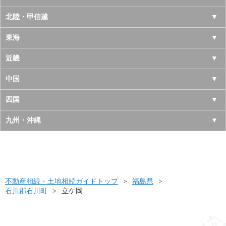
青森県
東京都
北陸・甲信越
岩手県
神奈川県
山梨県
東海
宮城県
千葉県
長野県
愛知県
近畿
秋田県
埼玉県
新潟県
岐阜県
大阪府
中国
山形県
茨城県
富山県
三重県
京都府
鳥取県
四国
福島県
栃木県
石川県
静岡県
兵庫県
島根県
徳島県
九州・沖縄
群馬県
福井県
奈良県
岡山県
香川県
福岡県
滋賀県
広島県
愛媛県
佐賀県
和歌山県
山口県
高知県
不動産相続・土地相続ガイドトップ
長崎県
福島県
石川郡石川町
立ケ岡
熊本県
大分県