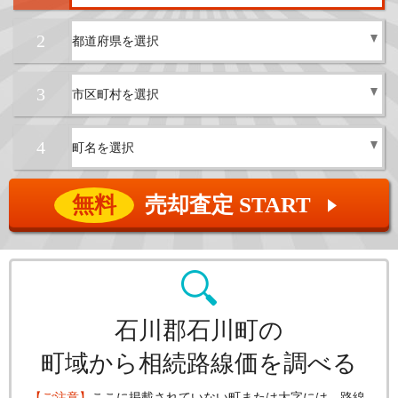
2
3
4
無料
売却査定 START
▲
石川郡石川町の
町域から相続路線価を調べる
【ご注意】
ここに掲載されていない町または大字には、路線