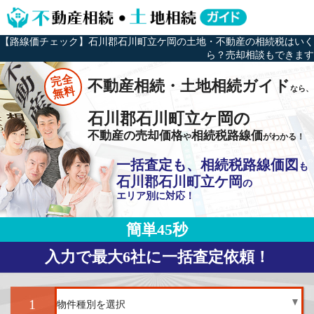
【路線価チェック】石川郡石川町立ケ岡の土地・不動産の相続税はいく
ら？売却相談もできます
完全
不動産相続・土地相続ガイド
なら、
無料
石川郡石川町立ケ岡の
不動産の売却価格
相続税路線価
や
がわかる！
一括査定も、相続税路線価図
も
石川郡石川町立ケ岡
の
エリア別に対応！
簡単45秒
入力で最大6社に一括査定依頼！
1