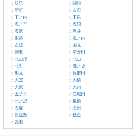
双里
関根
新町
白石
下ノ内
下泉
塩ノ平
塩沼
塩沢
沢井
坂路
境ノ内
古舘
国見
轡取
草倉田
北山形
北山
北町
鹿ノ坂
形見
長郷田
大室
大橋
大沢
大内
王子平
江堀田
一ノ沢
板橋
石塚
石田
新屋敷
秋台
赤羽