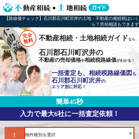
【路線価チェック】石川郡石川町沢井の土地・不動産の相続税はいく
ら？売却相談もできます
完全
不動産相続・土地相続ガイド
なら、
無料
石川郡石川町沢井の
不動産の売却価格
相続税路線価
や
がわかる！
一括査定も、相続税路線価図
も
石川郡石川町沢井
の
エリア別に対応！
簡単45秒
入力で最大6社に一括査定依頼！
1