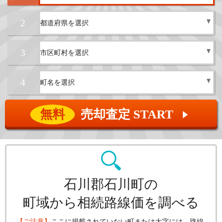
2
3
4
無料
売却査定 START
▲
石川郡石川町の
町域から相続路線価を調べる
【ご注意】
ここに掲載されていない町または大字には、路線