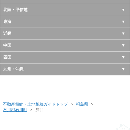
青森県
東京都
北陸・甲信越
岩手県
神奈川県
山梨県
東海
宮城県
千葉県
長野県
愛知県
近畿
秋田県
埼玉県
新潟県
岐阜県
大阪府
中国
山形県
茨城県
富山県
三重県
京都府
鳥取県
四国
福島県
栃木県
石川県
静岡県
兵庫県
島根県
徳島県
九州・沖縄
群馬県
福井県
奈良県
岡山県
香川県
福岡県
滋賀県
広島県
愛媛県
佐賀県
和歌山県
山口県
高知県
不動産相続・土地相続ガイドトップ
長崎県
福島県
石川郡石川町
沢井
熊本県
大分県