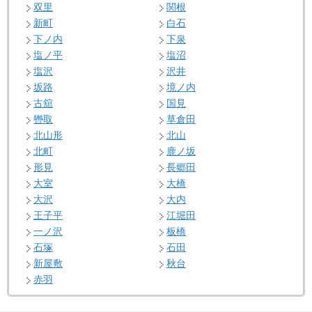
双里
関根
新町
白石
下ノ内
下泉
塩ノ平
塩沼
塩沢
沢井
坂路
境ノ内
古舘
国見
轡取
草倉田
北山形
北山
北町
鹿ノ坂
形見
長郷田
大室
大橋
大沢
大内
王子平
江堀田
一ノ沢
板橋
石塚
石田
新屋敷
秋台
赤羽