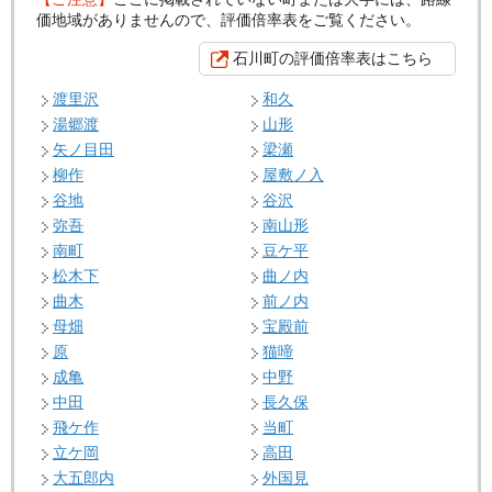
価地域がありませんので、評価倍率表をご覧ください。
石川町の評価倍率表はこちら
渡里沢
和久
湯郷渡
山形
矢ノ目田
梁瀬
柳作
屋敷ノ入
谷地
谷沢
弥吾
南山形
南町
豆ケ平
松木下
曲ノ内
曲木
前ノ内
母畑
宝殿前
原
猫啼
成亀
中野
中田
長久保
飛ケ作
当町
立ケ岡
高田
大五郎内
外国見