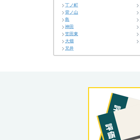
丁ノ町
背ノ山
島
神田
笠田東
大畑
兄井