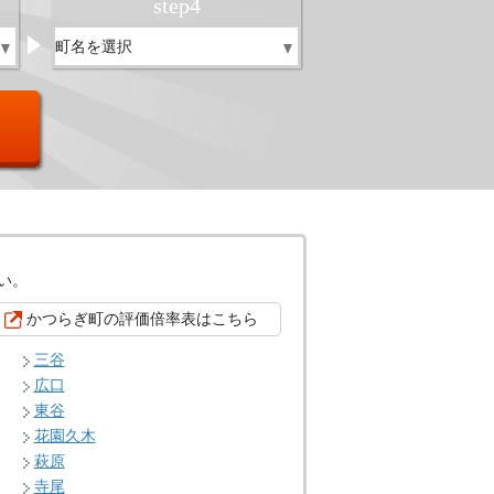
step
4
い。
かつらぎ町の評価倍率表はこちら
三谷
広口
東谷
花園久木
萩原
寺尾