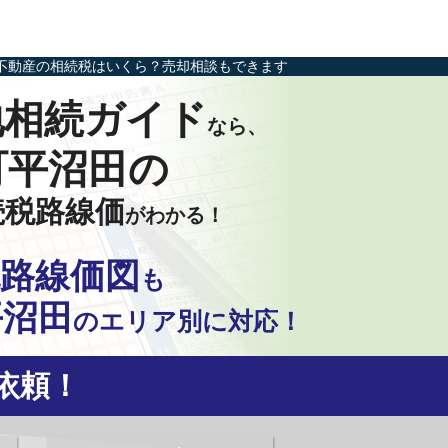
不動産の相続税はいくら？売却相談もできます
地相続ガイド
なら、
町平沼田の
続税路線価
がわかる！
路線価図
も
平沼田
の
エリア別に対応！
依頼！