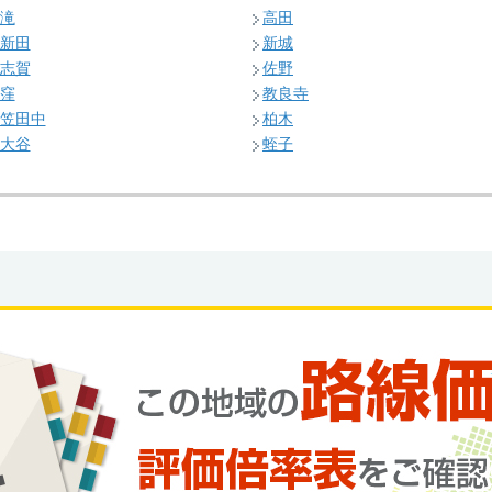
滝
高田
新田
新城
志賀
佐野
窪
教良寺
笠田中
柏木
大谷
蛭子