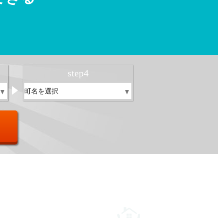
！
step
4