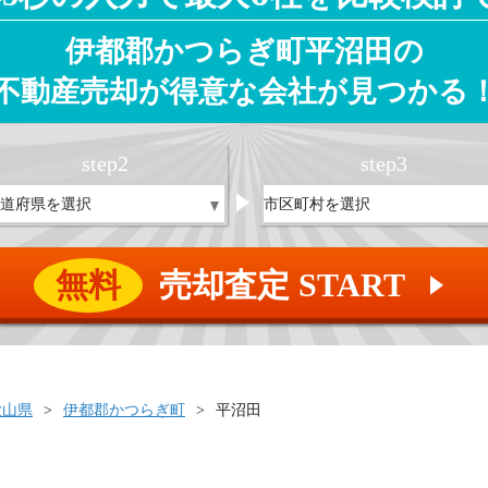
伊都郡かつらぎ町平沼田の
不動産売却が得意な会社が見つかる
step
2
step
3
無料
売却査定 START
▲
歌山県
伊都郡かつらぎ町
平沼田