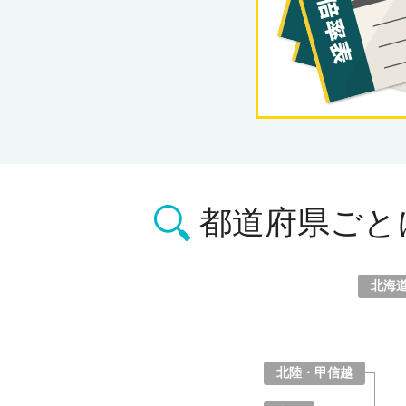
都道府県ごと
北海
北海道
青森県
岩手県
宮城県
秋田県
山形県
福島県
北陸・甲信越
山梨県
長野県
新潟県
富山県
石川県
福井県