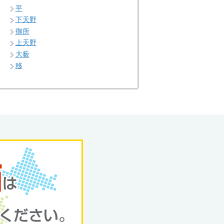
平
下天野
御所
上天野
大薮
移