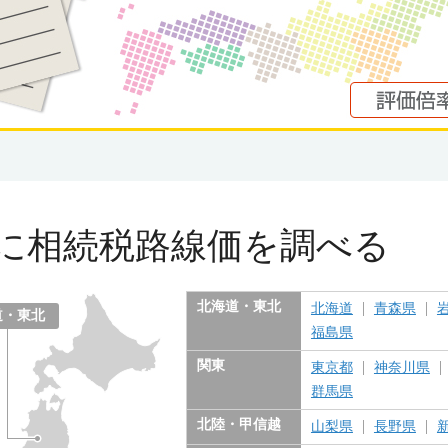
に
相続税路線価を調べる
北海道・東北
北海道
青森県
道・東北
福島県
関東
東京都
神奈川県
群馬県
北陸・甲信越
山梨県
長野県