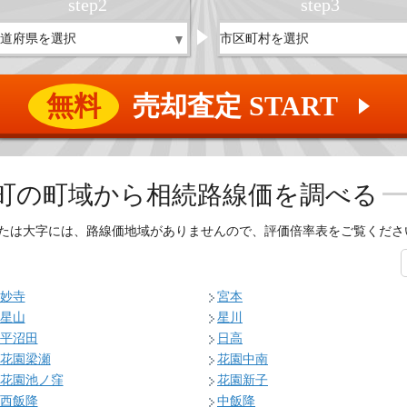
step
2
step
3
無料
売却査定 START
▲
町の
町域から相続路線価を調べる
たは大字には、路線価地域がありませんので、評価倍率表をご覧くださ
妙寺
宮本
星山
星川
平沼田
日高
花園梁瀬
花園中南
花園池ノ窪
花園新子
西飯降
中飯降