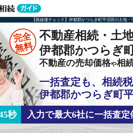
【路線価チェック】伊都郡かつらぎ町平沼田の土地・
不動産相続・土
完全
無料
伊都郡かつらぎ
不動産の売却価格
相
や
一括査定も、相続税
伊都郡かつらぎ町
45秒
入力で最大6社に一括査定