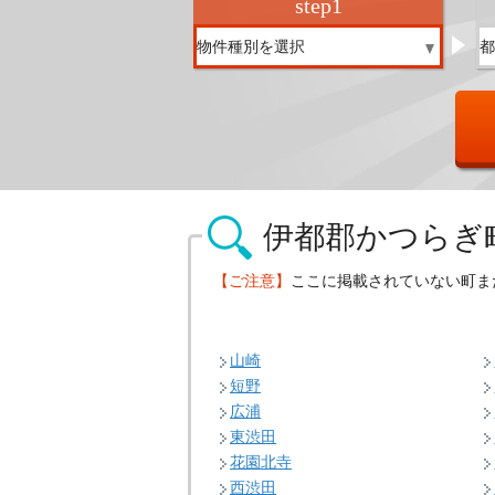
step
1
伊都郡かつらぎ
【ご注意】
ここに掲載されていない町ま
山崎
短野
広浦
東渋田
花園北寺
西渋田