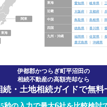
東海
愛知県
岐阜県
近畿
大阪府
京都府
関東
中国
鳥取県
島根県
東京都
神奈川県
千葉県
埼玉県
茨城県
栃木県
群馬県
四国
徳島県
香川県
東海
九州・沖縄
福岡県
佐賀県
愛知県
岐阜県
三重県
静岡県
鹿児島県
沖縄県
伊都郡かつらぎ町平沼田の
相続不動産の高額売却なら
相続・土地相続ガイドで無料
6
45秒の入力で最大
社を比較検討