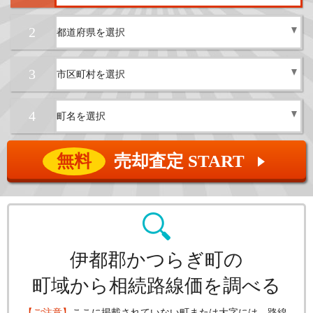
2
3
4
無料
売却査定 START
▲
伊都郡かつらぎ町の
町域から相続路線価を調べる
【ご注意】
ここに掲載されていない町または大字には、路線