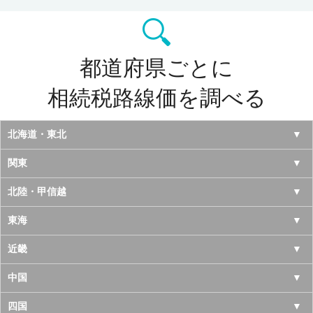
都道府県ごとに
相続税路線価を調べる
北海道・東北
北海道
関東
青森県
東京都
北陸・甲信越
岩手県
神奈川県
山梨県
東海
宮城県
千葉県
長野県
愛知県
近畿
秋田県
埼玉県
新潟県
岐阜県
大阪府
中国
山形県
茨城県
富山県
三重県
京都府
鳥取県
四国