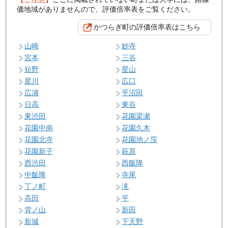
価地域がありませんので、評価倍率表をご覧ください。
かつらぎ町の評価倍率表はこちら
山崎
妙寺
宮本
三谷
短野
星山
星川
広口
広浦
平沼田
日高
東谷
東渋田
花園梁瀬
花園中南
花園久木
花園北寺
花園池ノ窪
花園新子
萩原
西渋田
西飯降
中飯降
寺尾
丁ノ町
滝
高田
平
背ノ山
新田
新城
下天野