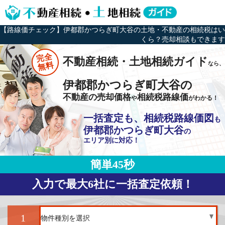
【路線価チェック】伊都郡かつらぎ町大谷の土地・不動産の相続税はい
くら？売却相談もできます
完全
不動産相続・土地相続ガイド
なら、
無料
伊都郡かつらぎ町大谷の
不動産の売却価格
相続税路線価
や
がわかる！
一括査定も、相続税路線価図
も
伊都郡かつらぎ町大谷
の
エリア別に対応！
簡単45秒
入力で最大6社に一括査定依頼！
1