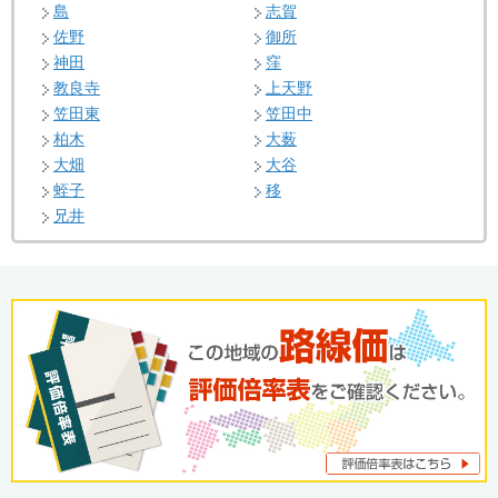
島
志賀
佐野
御所
神田
窪
教良寺
上天野
笠田東
笠田中
柏木
大薮
大畑
大谷
蛭子
移
兄井