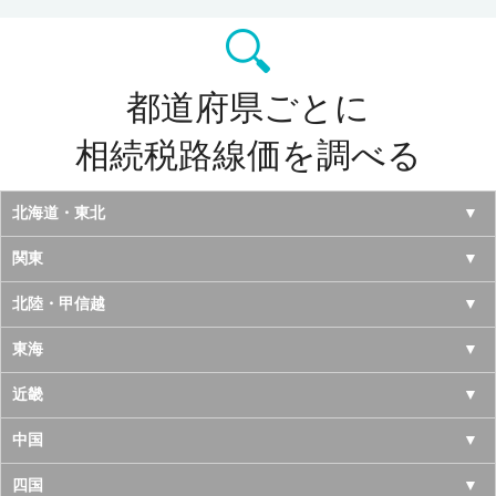
都道府県ごとに
相続税路線価を調べる
北海道・東北
北海道
関東
青森県
東京都
北陸・甲信越
岩手県
神奈川県
山梨県
東海
宮城県
千葉県
長野県
愛知県
近畿
秋田県
埼玉県
新潟県
岐阜県
大阪府
中国
山形県
茨城県
富山県
三重県
京都府
鳥取県
四国