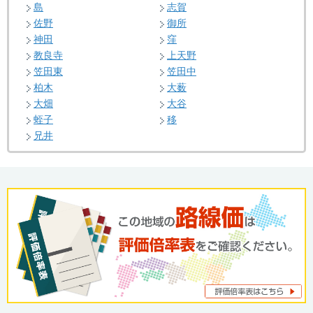
島
志賀
佐野
御所
神田
窪
教良寺
上天野
笠田東
笠田中
柏木
大薮
大畑
大谷
蛭子
移
兄井