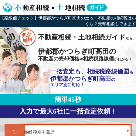
【路線価チェック】伊都郡かつらぎ町高田の土地・不動産の相続税はい
くら？売却相談もできます
完全
不動産相続・土地相続ガイド
なら、
無料
伊都郡かつらぎ町高田の
不動産の売却価格
相続税路線価
や
がわかる！
一括査定も、相続税路線価図
も
伊都郡かつらぎ町高田
の
エリア別に対応！
簡単45秒
入力で最大6社に一括査定依頼！
1