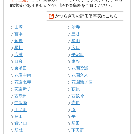
価地域がありませんので、評価倍率表をご覧ください。
かつらぎ町の評価倍率表はこちら
山崎
妙寺
宮本
三谷
短野
星山
星川
広口
広浦
平沼田
日高
東谷
東渋田
花園梁瀬
花園中南
花園久木
花園北寺
花園池ノ窪
花園新子
萩原
西渋田
西飯降
中飯降
寺尾
丁ノ町
滝
高田
平
背ノ山
新田
新城
下天野