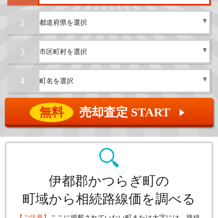
2
3
4
無料
売却査定 START
▲
伊都郡かつらぎ町の
町域から相続路線価を調べる
【ご注意】
ここに掲載されていない町または大字には、路線