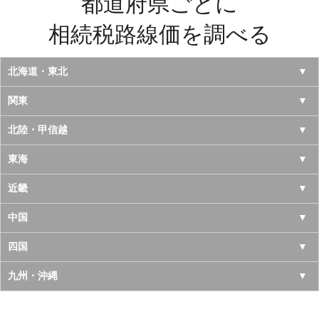
都道府県ごとに
相続税路線価を調べる
北海道・東北
北海道
関東
青森県
東京都
北陸・甲信越
岩手県
神奈川県
山梨県
東海
宮城県
千葉県
長野県
愛知県
近畿
秋田県
埼玉県
新潟県
岐阜県
大阪府
中国
山形県
茨城県
富山県
三重県
京都府
鳥取県
四国
福島県
栃木県
石川県
静岡県
兵庫県
島根県
徳島県
九州・沖縄
群馬県
福井県
奈良県
岡山県
香川県
福岡県