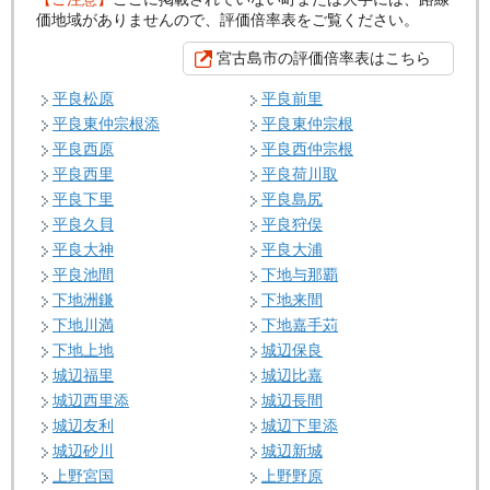
価地域がありませんので、評価倍率表をご覧ください。
宮古島市の評価倍率表はこちら
平良松原
平良前里
平良東仲宗根添
平良東仲宗根
平良西原
平良西仲宗根
平良西里
平良荷川取
平良下里
平良島尻
平良久貝
平良狩俣
平良大神
平良大浦
平良池間
下地与那覇
下地洲鎌
下地来間
下地川満
下地嘉手苅
下地上地
城辺保良
城辺福里
城辺比嘉
城辺西里添
城辺長間
城辺友利
城辺下里添
城辺砂川
城辺新城
上野宮国
上野野原