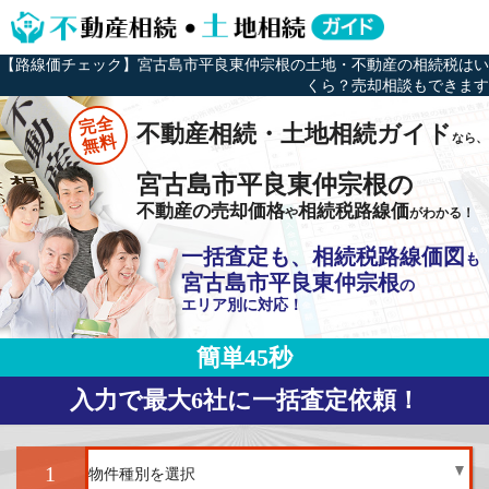
【路線価チェック】宮古島市平良東仲宗根の土地・不動産の相続税はい
くら？売却相談もできます
完全
不動産相続・土地相続ガイド
なら、
無料
宮古島市平良東仲宗根の
不動産の売却価格
相続税路線価
や
がわかる！
一括査定も、相続税路線価図
も
宮古島市平良東仲宗根
の
エリア別に対応！
簡単45秒
入力で最大6社に一括査定依頼！
1