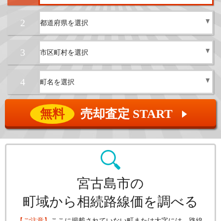
2
3
4
無料
売却査定 START
▲
宮古島市の
町域から相続路線価を調べる
【ご注意】
ここに掲載されていない町または大字には、路線