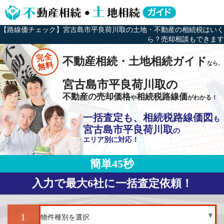
【路線価チェック】宮古島市平良荷川取の土地・不動産の相続税はいく
ら？売却相談もできます
完全
不動産相続・土地相続ガイド
なら、
無料
宮古島市平良荷川取の
不動産の売却価格
相続税路線価
や
がわかる！
一括査定も、相続税路線価図
も
宮古島市平良荷川取
の
エリア別に対応！
簡単45秒
入力で最大6社に一括査定依頼！
1