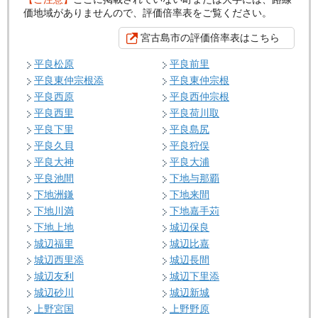
価地域がありませんので、評価倍率表をご覧ください。
宮古島市の評価倍率表はこちら
平良松原
平良前里
平良東仲宗根添
平良東仲宗根
平良西原
平良西仲宗根
平良西里
平良荷川取
平良下里
平良島尻
平良久貝
平良狩俣
平良大神
平良大浦
平良池間
下地与那覇
下地洲鎌
下地来間
下地川満
下地嘉手苅
下地上地
城辺保良
城辺福里
城辺比嘉
城辺西里添
城辺長間
城辺友利
城辺下里添
城辺砂川
城辺新城
上野宮国
上野野原