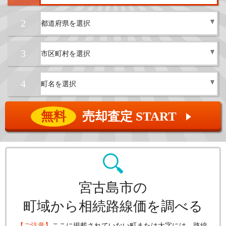
2
3
4
無料
売却査定 START
▲
宮古島市の
町域から相続路線価を調べる
【ご注意】
ここに掲載されていない町または大字には、路線