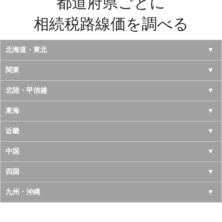
都道府県ごとに
相続税路線価を調べる
北海道・東北
北海道
関東
青森県
東京都
北陸・甲信越
岩手県
神奈川県
山梨県
東海
宮城県
千葉県
長野県
愛知県
近畿
秋田県
埼玉県
新潟県
岐阜県
大阪府
中国
山形県
茨城県
富山県
三重県
京都府
鳥取県
四国
福島県
栃木県
石川県
静岡県
兵庫県
島根県
徳島県
九州・沖縄
群馬県
福井県
奈良県
岡山県
香川県
福岡県