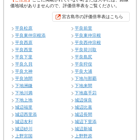
価地域がありませんので、評価倍率表をご覧ください。
宮古島市の評価倍率表はこちら
平良松原
平良前里
平良東仲宗根添
平良東仲宗根
平良西原
平良西仲宗根
平良西里
平良荷川取
平良下里
平良島尻
平良久貝
平良狩俣
平良大神
平良大浦
平良池間
下地与那覇
下地洲鎌
下地来間
下地川満
下地嘉手苅
下地上地
城辺保良
城辺福里
城辺比嘉
城辺西里添
城辺長間
城辺友利
城辺下里添
城辺砂川
城辺新城
上野宮国
上野野原