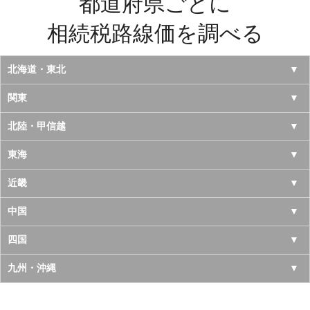
都道府県ごとに
相続税路線価を調べる
北海道・東北
北海道
関東
青森県
東京都
北陸・甲信越
岩手県
神奈川県
山梨県
東海
宮城県
千葉県
長野県
愛知県
近畿
秋田県
埼玉県
新潟県
岐阜県
大阪府
中国
山形県
茨城県
富山県
三重県
京都府
鳥取県
四国
福島県
栃木県
石川県
静岡県
兵庫県
島根県
徳島県
九州・沖縄
群馬県
福井県
奈良県
岡山県
香川県
福岡県