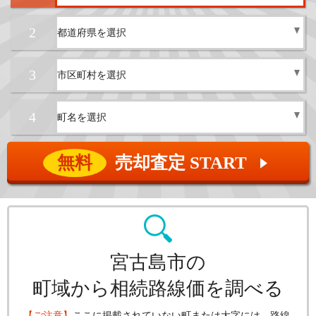
2
3
4
無料
売却査定 START
▲
宮古島市の
町域から相続路線価を調べる
【ご注意】
ここに掲載されていない町または大字には、路線