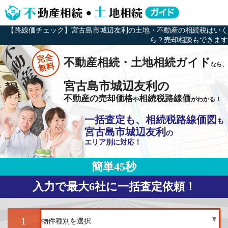
【路線価チェック】宮古島市城辺友利の土地・不動産の相続税はいく
ら？売却相談もできます
完全
不動産相続・土地相続ガイド
なら、
無料
宮古島市城辺友利の
不動産の売却価格
相続税路線価
や
がわかる！
一括査定も、相続税路線価図
も
宮古島市城辺友利
の
エリア別に対応！
簡単45秒
入力で最大6社に一括査定依頼！
1