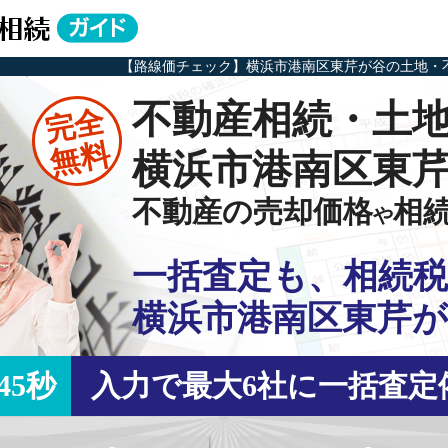
【路線価チェック】横浜市港南区東芹が谷の土地・
不動産相続・土
完全
無料
横浜市港南区東
不動産の売却価格
相
や
一括査定も、相続税
横浜市港南区東芹が
45秒
入力で最大6社に一括査定