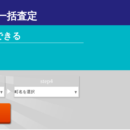
一括査定
できる
！
step
4