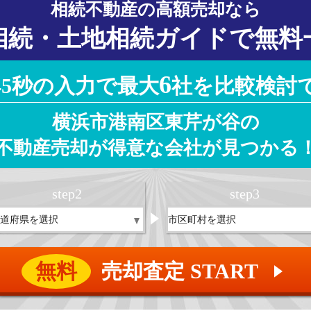
相続不動産の高額売却なら
相続・土地相続ガイドで無料
6
45秒の入力で最大
社を比較検討
横浜市港南区東芹が谷の
不動産売却が得意な会社が見つかる
step
2
step
3
無料
売却査定 START
▲