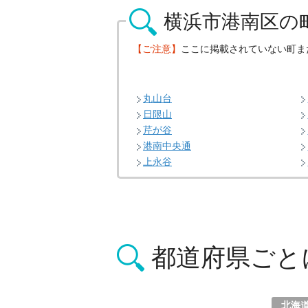
横浜市港南区の
【ご注意】
ここに掲載されていない町ま
丸山台
日限山
芹が谷
港南中央通
上永谷
都道府県ごと
北海