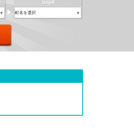
step
4