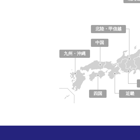
北海道
青森県
岩手県
宮城県
秋田県
山形県
福島県
北陸・甲信越
山梨県
長野県
新潟県
富山県
石川県
福井県
中国
鳥取県
島根県
岡山県
広島県
山口県
九州・沖縄
福岡県
佐賀県
長崎県
熊本県
大分県
宮崎県
鹿児島県
沖縄県
四国
近畿
徳島県
香川県
愛媛県
高知県
大阪府
京都府
兵庫県
奈良県
滋賀県
和歌山県