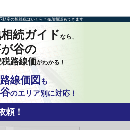
不動産の相続税はいくら？売却相談もできます
地相続ガイド
なら、
芹が谷の
続税路線価
がわかる！
路線価図
も
谷
の
エリア別に対応！
依頼！