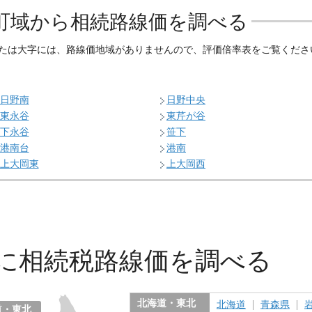
町域から相続路線価を調べる
たは大字には、路線価地域がありませんので、評価倍率表をご覧くださ
日野南
日野中央
東永谷
東芹が谷
下永谷
笹下
港南台
港南
上大岡東
上大岡西
に
相続税路線価を調べる
北海道・東北
北海道
青森県
道・東北