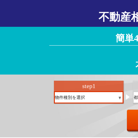
不動産
簡単
step
1