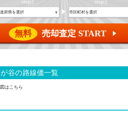
step
2
step
3
無料
売却査定 START
▲
芹が谷の路線価一覧
図はこちら