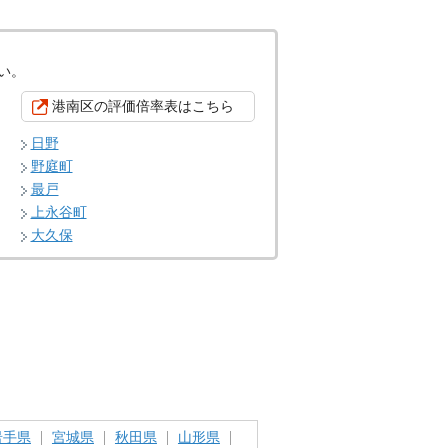
い。
港南区の評価倍率表はこちら
日野
野庭町
最戸
上永谷町
大久保
岩手県
宮城県
秋田県
山形県