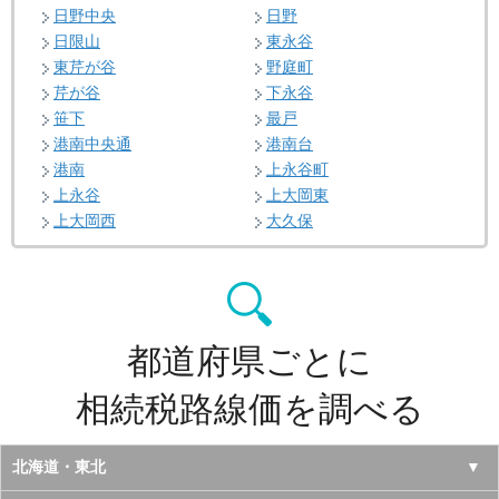
日野中央
日野
日限山
東永谷
東芹が谷
野庭町
芹が谷
下永谷
笹下
最戸
港南中央通
港南台
港南
上永谷町
上永谷
上大岡東
上大岡西
大久保
都道府県ごとに
相続税路線価を調べる
北海道・東北