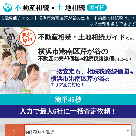
【路線価チェック】横浜市港南区芹が谷の土地・不動産の相続税はいく
ら？売却相談もできます
完全
不動産相続・土地相続ガイド
なら、
無料
横浜市港南区芹が谷の
不動産の売却価格
相続税路線価
や
がわかる！
一括査定も、相続税路線価図
も
横浜市港南区芹が谷
の
エリア別に対応！
簡単45秒
入力で最大6社に一括査定依頼！
1