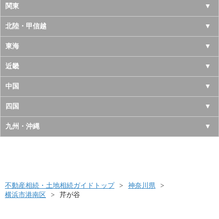
北海道
関東
青森県
東京都
北陸・甲信越
岩手県
神奈川県
山梨県
東海
宮城県
千葉県
長野県
愛知県
近畿
秋田県
埼玉県
新潟県
岐阜県
大阪府
中国
山形県
茨城県
富山県
三重県
京都府
鳥取県
四国
福島県
栃木県
石川県
静岡県
兵庫県
島根県
徳島県
九州・沖縄
群馬県
福井県
奈良県
岡山県
香川県
福岡県
滋賀県
広島県
愛媛県
佐賀県
和歌山県
山口県
高知県
不動産相続・土地相続ガイドトップ
長崎県
神奈川県
横浜市港南区
芹が谷
熊本県