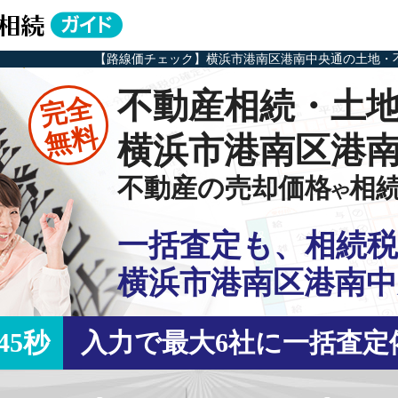
【路線価チェック】横浜市港南区港南中央通の土地・
不動産相続・土
完全
無料
横浜市港南区港
不動産の売却価格
相
や
一括査定も、相続税
横浜市港南区港南中
45秒
入力で最大6社に一括査定