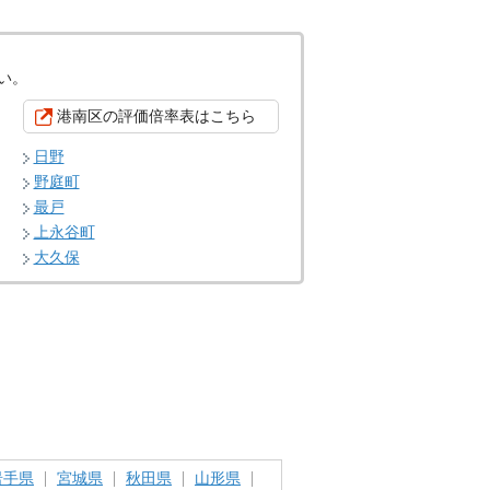
い。
港南区の評価倍率表はこちら
日野
野庭町
最戸
上永谷町
大久保
岩手県
宮城県
秋田県
山形県