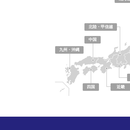
北海道
青森県
岩手県
宮城県
秋田県
山形県
福島県
北陸・甲信越
山梨県
長野県
新潟県
富山県
石川県
福井県
中国
鳥取県
島根県
岡山県
広島県
山口県
九州・沖縄
福岡県
佐賀県
長崎県
熊本県
大分県
宮崎県
鹿児島県
沖縄県
四国
近畿
徳島県
香川県
愛媛県
高知県
大阪府
京都府
兵庫県
奈良県
滋賀県
和歌山県