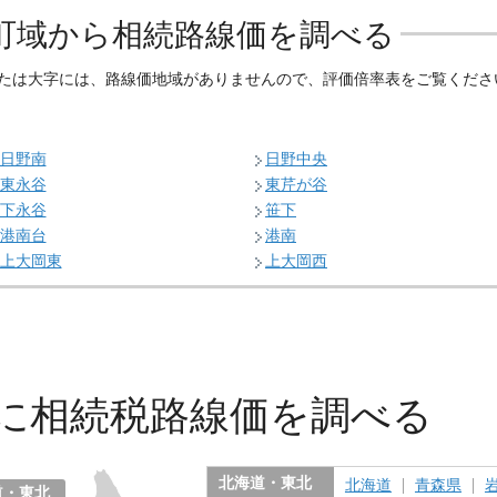
町域から相続路線価を調べる
たは大字には、路線価地域がありませんので、評価倍率表をご覧くださ
日野南
日野中央
東永谷
東芹が谷
下永谷
笹下
港南台
港南
上大岡東
上大岡西
に
相続税路線価を調べる
北海道・東北
北海道
青森県
道・東北