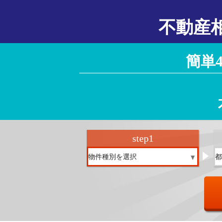
不動産
簡単
step
1