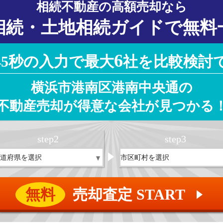
相続不動産の高額売却なら
相続・土地相続ガイドで無料
6
45秒の入力で最大
社を比較検討
横浜市港南区港南中央通の
不動産売却が得意な会社が見つかる
step
2
step
3
無料
売却査定 START
▲