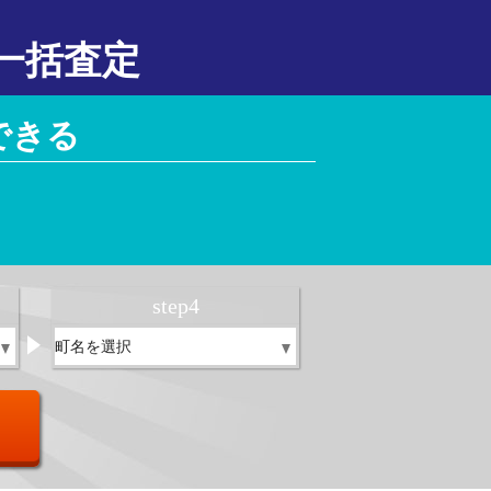
一括査定
できる
！
step
4