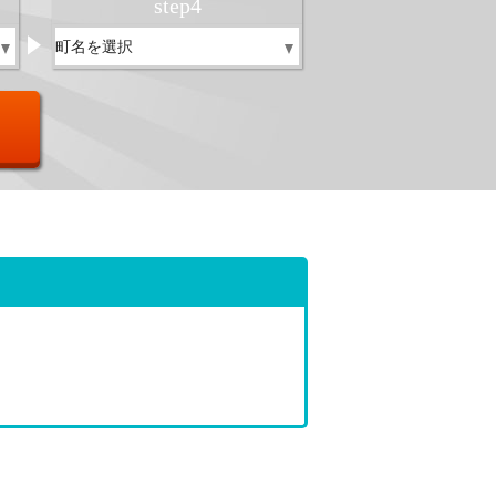
step
4