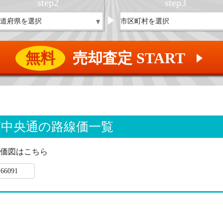
step
2
step
3
無料
売却査定 START
▲
南中央通の路線価一覧
価図はこちら
66091