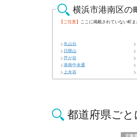
横浜市港南区の
【ご注意】
ここに掲載されていない町ま
丸山台
日限山
芹が谷
港南中央通
上永谷
都道府県ごと
北海