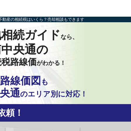
不動産の相続税はいくら？売却相談もできます
地相続ガイド
なら、
南中央通の
続税路線価
がわかる！
路線価図
も
央通
の
エリア別に対応！
依頼！