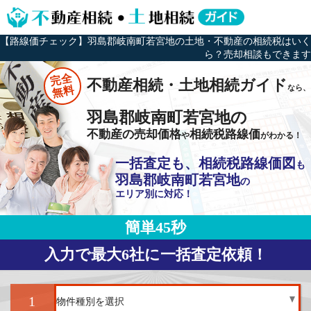
【路線価チェック】羽島郡岐南町若宮地の土地・不動産の相続税はいく
ら？売却相談もできます
完全
不動産相続・土地相続ガイド
なら、
無料
羽島郡岐南町若宮地の
不動産の売却価格
相続税路線価
や
がわかる！
一括査定も、相続税路線価図
も
羽島郡岐南町若宮地
の
エリア別に対応！
簡単45秒
入力で最大6社に一括査定依頼！
1