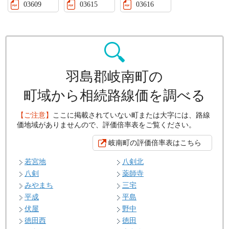
03609
03615
03616
羽島郡岐南町の
町域から相続路線価を調べる
【ご注意】
ここに掲載されていない町または大字には、路線
価地域がありませんので、評価倍率表をご覧ください。
岐南町の評価倍率表はこちら
若宮地
八剣北
八剣
薬師寺
みやまち
三宅
平成
平島
伏屋
野中
徳田西
徳田