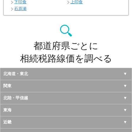
下印食
上印食
石原瀬
都道府県ごとに
相続税路線価を調べる
北海道・東北
北海道
関東
青森県
東京都
北陸・甲信越
岩手県
神奈川県
山梨県
東海
宮城県
千葉県
長野県
愛知県
近畿