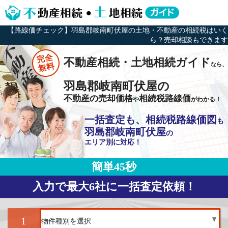
【路線価チェック】羽島郡岐南町伏屋の土地・不動産の相続税はいく
ら？売却相談もできます
完全
不動産相続・土地相続ガイド
なら、
無料
羽島郡岐南町伏屋の
不動産の売却価格
相続税路線価
や
がわかる！
一括査定も、相続税路線価図
も
羽島郡岐南町伏屋
の
エリア別に対応！
簡単45秒
入力で最大6社に一括査定依頼！
1