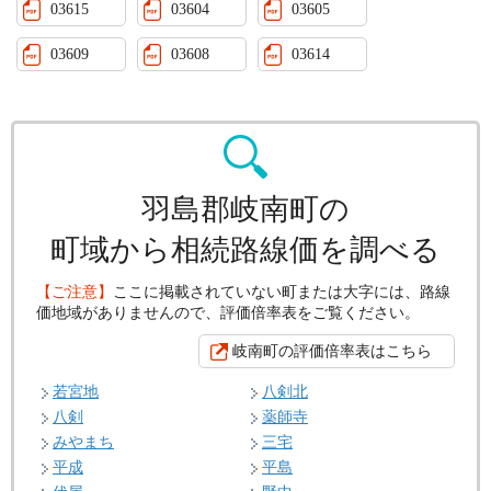
03615
03604
03605
03609
03608
03614
羽島郡岐南町の
町域から相続路線価を調べる
【ご注意】
ここに掲載されていない町または大字には、路線
価地域がありませんので、評価倍率表をご覧ください。
岐南町の評価倍率表はこちら
若宮地
八剣北
八剣
薬師寺
みやまち
三宅
平成
平島