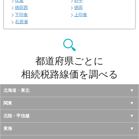
伏屋
野中
徳田西
徳田
下印食
上印食
石原瀬
都道府県ごとに
相続税路線価を調べる
北海道・東北
北海道
関東
青森県
東京都
北陸・甲信越
岩手県
神奈川県
山梨県
東海