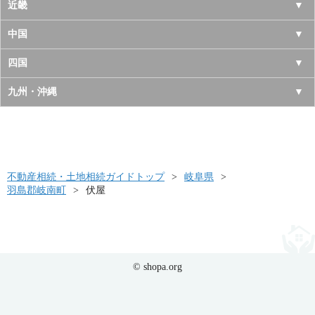
宮城県
千葉県
長野県
愛知県
近畿
秋田県
埼玉県
新潟県
岐阜県
大阪府
中国
山形県
茨城県
富山県
三重県
京都府
鳥取県
四国
福島県
栃木県
石川県
静岡県
兵庫県
島根県
徳島県
九州・沖縄
群馬県
福井県
奈良県
岡山県
香川県
福岡県
滋賀県
広島県
愛媛県
佐賀県
和歌山県
山口県
高知県
不動産相続・土地相続ガイドトップ
長崎県
岐阜県
羽島郡岐南町
伏屋
熊本県
大分県
宮崎県
© shopa.org
鹿児島県