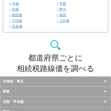
平成
平島
伏屋
野中
徳田西
徳田
下印食
上印食
石原瀬
都道府県ごとに
相続税路線価を調べる
北海道・東北
北海道
関東
青森県
東京都
北陸・甲信越