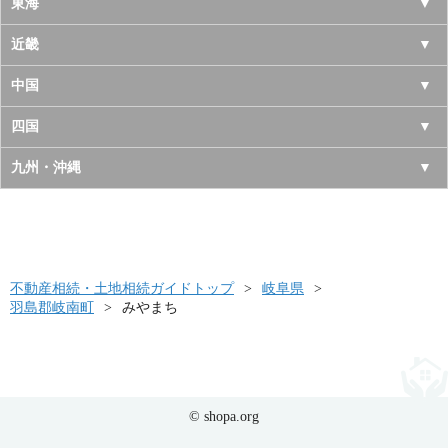
岩手県
神奈川県
山梨県
東海
宮城県
千葉県
長野県
愛知県
近畿
秋田県
埼玉県
新潟県
岐阜県
大阪府
中国
山形県
茨城県
富山県
三重県
京都府
鳥取県
四国
福島県
栃木県
石川県
静岡県
兵庫県
島根県
徳島県
九州・沖縄
群馬県
福井県
奈良県
岡山県
香川県
福岡県
滋賀県
広島県
愛媛県
佐賀県
和歌山県
山口県
高知県
不動産相続・土地相続ガイドトップ
長崎県
岐阜県
羽島郡岐南町
みやまち
熊本県
大分県
宮崎県
© shopa.org