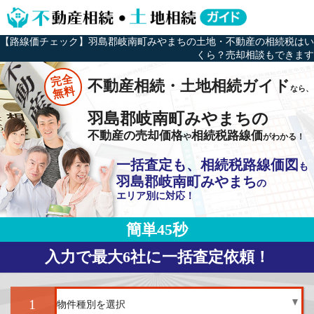
【路線価チェック】羽島郡岐南町みやまちの土地・不動産の相続税はい
くら？売却相談もできます
完全
不動産相続・土地相続ガイド
なら、
無料
羽島郡岐南町みやまちの
不動産の売却価格
相続税路線価
や
がわかる！
一括査定も、相続税路線価図
も
羽島郡岐南町みやまち
の
エリア別に対応！
簡単45秒
入力で最大6社に一括査定依頼！
1