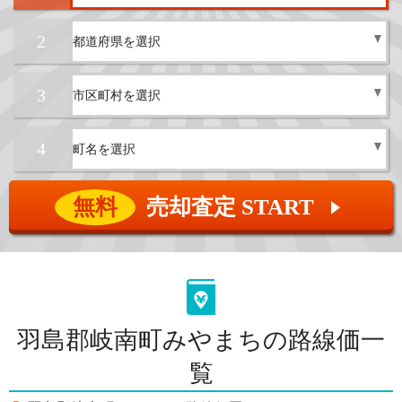
2
3
4
無料
売却査定 START
▲
羽島郡岐南町みやまちの路線価一
覧