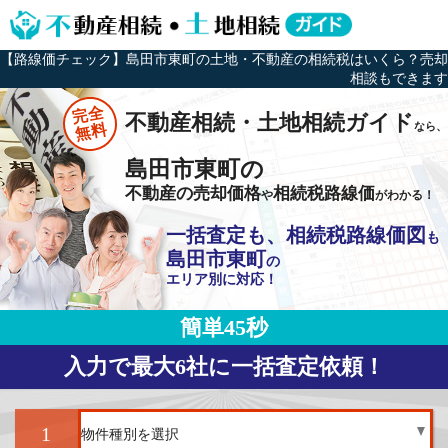
【路線価チェック】島田市東町の土地・不動産の相続税はいくら？売却
相談もできます
完全
不動産相続・土地相続ガイド
なら、
無料
島田市東町の
不動産の売却価格
相続税路線価
や
がわかる！
一括査定も、相続税路線価図
も
島田市東町
の
エリア別に対応！
簡単45秒
入力で最大6社に一括査定依頼！
1