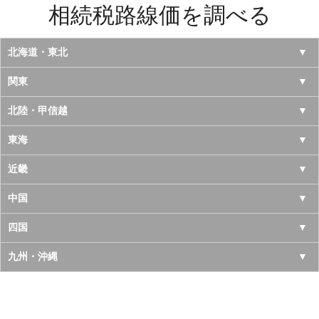
相続税路線価を調べる
北海道・東北
北海道
関東
青森県
東京都
北陸・甲信越
岩手県
神奈川県
山梨県
東海
宮城県
千葉県
長野県
愛知県
近畿
秋田県
埼玉県
新潟県
岐阜県
大阪府
中国
山形県
茨城県
富山県
三重県
京都府
鳥取県
四国
福島県
栃木県
石川県
静岡県
兵庫県
島根県
徳島県
九州・沖縄
群馬県
福井県
奈良県
岡山県
香川県
福岡県
滋賀県
広島県
愛媛県
佐賀県