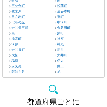
身成
南
三ツ合町
松葉町
牧之原
金谷本町
日之出町
東町
ばらの丘
中河町
金谷天王町
金谷田町
島
栄町
祇園町
神座
河原
神尾
金谷扇町
尾川
大柳
大井町
稲荷
伊太
伊久美
井口
阿知ケ谷
旭
都道府県ごとに