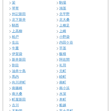
栄
駒場
琴寄
鴻茎
外記新田
北平野
北下新井
北大桑
騎西
上種足
上高柳
上崎
柏戸
小野袋
生出
内田ケ谷
牛重
芋茎
伊賀袋
飯積
新井新田
阿佐間
割目
礼羽
油井ケ島
元町
馬内
睦町
向川岸町
南町
南篠崎
南小浜
南大桑
水深
町屋新田
本町
古川
船越
不動岡
富士見町