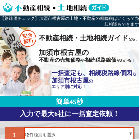
【路線価チェック】加須市根古屋の土地・不動産の相続税はいくら？売
却相談もできます
完全
不動産相続・土地相続ガイド
なら、
無料
加須市根古屋の
不動産の売却価格
相続税路線価
や
がわかる！
一括査定も、相続税路線価図
も
加須市根古屋
の
エリア別に対応！
簡単45秒
入力で最大6社に一括査定依頼！
1