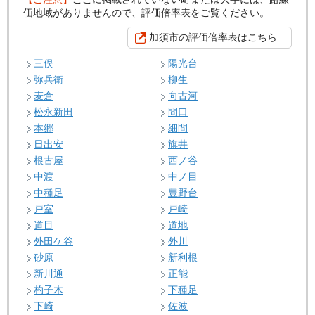
価地域がありませんので、評価倍率表をご覧ください。
加須市の評価倍率表はこちら
三俣
陽光台
弥兵衛
柳生
麦倉
向古河
松永新田
間口
本郷
細間
日出安
旗井
根古屋
西ノ谷
中渡
中ノ目
中種足
豊野台
戸室
戸崎
道目
道地
外田ケ谷
外川
砂原
新利根
新川通
正能
杓子木
下種足
下崎
佐波