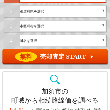
2
3
4
無料
売却査定 START
▲
加須市の
町域から相続路線価を調べる
【ご注意】
ここに掲載されていない町または大字には、路線