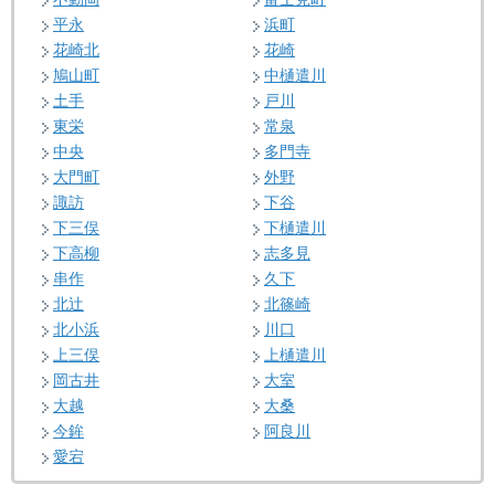
平永
浜町
花崎北
花崎
鳩山町
中樋遣川
土手
戸川
東栄
常泉
中央
多門寺
大門町
外野
諏訪
下谷
下三俣
下樋遣川
下高柳
志多見
串作
久下
北辻
北篠崎
北小浜
川口
上三俣
上樋遣川
岡古井
大室
大越
大桑
今鉾
阿良川
愛宕