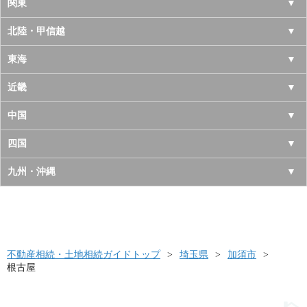
北海道
関東
青森県
東京都
北陸・甲信越
岩手県
神奈川県
山梨県
東海
宮城県
千葉県
長野県
愛知県
近畿
秋田県
埼玉県
新潟県
岐阜県
大阪府
中国
山形県
茨城県
富山県
三重県
京都府
鳥取県
四国
福島県
栃木県
石川県
静岡県
兵庫県
島根県
徳島県
九州・沖縄
群馬県
福井県
奈良県
岡山県
香川県
福岡県
滋賀県
広島県
愛媛県
佐賀県
和歌山県
山口県
高知県
不動産相続・土地相続ガイドトップ
長崎県
埼玉県
加須市
根古屋
熊本県