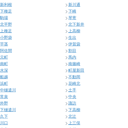
新利根
新川通
下種足
下崎
駒場
琴寄
北平野
北下新井
上種足
上高柳
小野袋
生出
芋茎
伊賀袋
阿佐間
割目
元町
馬内
南町
南篠崎
水深
町屋新田
船越
不動岡
浜町
花崎北
中樋遣川
土手
常泉
中央
外野
諏訪
下樋遣川
下高柳
久下
北辻
川口
上三俣