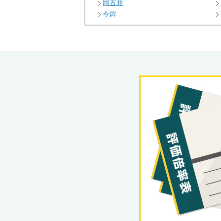
岡古井
今鉾