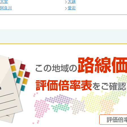
大室
大越
阿良川
愛宕