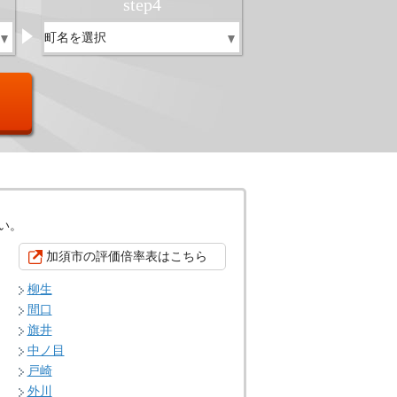
step
4
い。
加須市の評価倍率表はこちら
柳生
間口
旗井
中ノ目
戸崎
外川