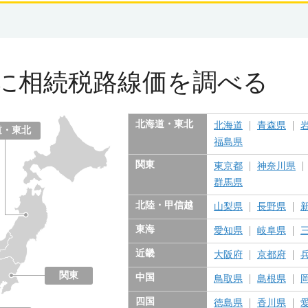
に
相続税路線価を調べる
北海道・東北
北海道
青森県
道・東北
福島県
関東
東京都
神奈川県
群馬県
北陸・甲信越
山梨県
長野県
東海
愛知県
岐阜県
近畿
大阪府
京都府
関東
中国
鳥取県
島根県
東京都
神奈川県
千葉県
埼玉県
茨城県
栃木県
群馬県
四国
徳島県
香川県