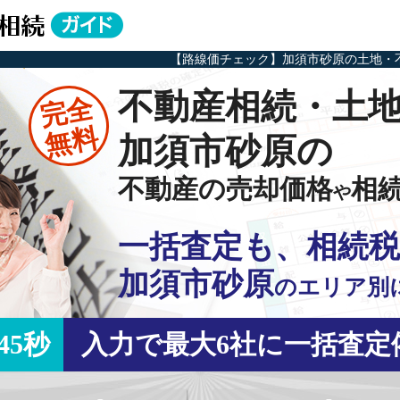
【路線価チェック】加須市砂原の土地・
不動産相続・土
完全
無料
加須市砂原の
不動産の売却価格
相
や
一括査定も、相続税
加須市砂原
の
エリア別
45秒
入力で最大6社に一括査定