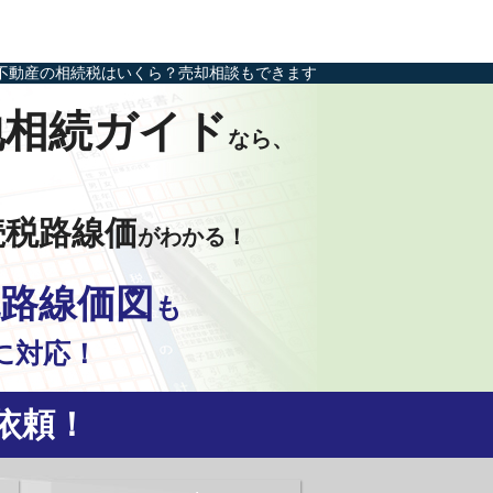
不動産の相続税はいくら？売却相談もできます
地相続ガイド
なら、
続税路線価
がわかる！
路線価図
も
に対応！
依頼！