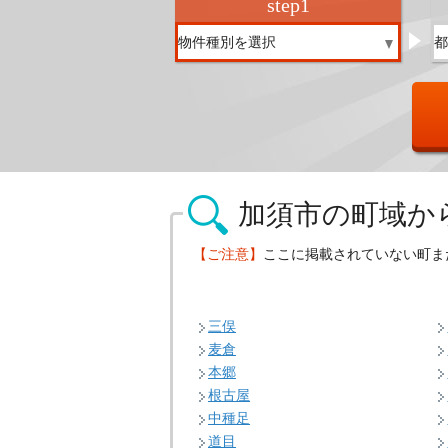
step
1
加須市の
町域か
【ご注意】
ここに掲載されていない町ま
三俣
麦倉
本郷
根古屋
中種足
道目