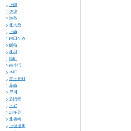
正能
佐波
鴻茎
北大桑
上崎
内田ケ谷
飯積
礼羽
睦町
南小浜
本町
富士見町
花崎
戸川
多門寺
下谷
志多見
北篠崎
上樋遣川