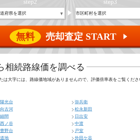
step
2
step
3
無料
売却査定 START
▲
ら相続路線価を調べる
たは大字には、路線価地域がありませんので、評価倍率表をご覧くださ
陽光台
弥兵衛
向古河
松永新田
細間
日出安
西ノ谷
中渡
豊野台
戸室
道地
外田ケ谷