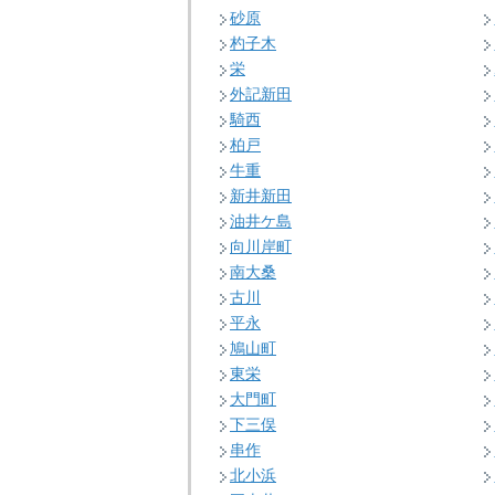
砂原
杓子木
栄
外記新田
騎西
柏戸
牛重
新井新田
油井ケ島
向川岸町
南大桑
古川
平永
鳩山町
東栄
大門町
下三俣
串作
北小浜