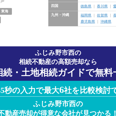
東京都
神奈川県
千葉県
埼玉県
茨城県
栃木県
群馬県
四国
徳島県
香川県
東海
九州・沖縄
福岡県
佐賀県
愛知県
岐阜県
三重県
静岡県
鹿児島県
沖縄県
ふじみ野市西の
相続不動産の高額売却なら
相続・土地相続ガイドで無料
6
45秒の入力で最大
社を比較検討
ふじみ野市西の
不動産売却が得意な会社が見つかる