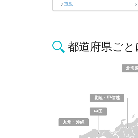
市沢
都道府県ごと
北海
北海道
青森県
岩手県
宮城県
秋田県
山形県
福島県
北陸・甲信越
山梨県
長野県
新潟県
富山県
石川県
福井県
中国
鳥取県
島根県
岡山県
広島県
山口県
九州・沖縄
福岡県
佐賀県
長崎県
熊本県
大分県
宮崎県
鹿児島県
沖縄県