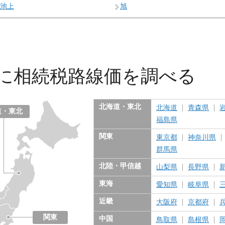
池上
旭
に
相続税路線価を調べる
北海道・東北
北海道
青森県
道・東北
福島県
関東
東京都
神奈川県
群馬県
北陸・甲信越
山梨県
長野県
東海
愛知県
岐阜県
近畿
大阪府
京都府
関東
中国
鳥取県
島根県