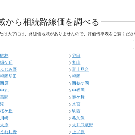
域から相続路線価を調べる
たは大字には、路線価地域がありませんので、評価倍率表をご覧くださ
駒林
谷田
緑ケ丘
丸山
ふじみ野
富士見台
福岡新田
福岡
西原
西鶴ケ岡
中丸
中福岡
苗間
鶴ケ舞
滝
水宮
桜ケ丘
駒西
川崎
亀久保
大原
大井武蔵野
うれし野
上ノ原