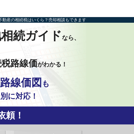
不動産の相続税はいくら？売却相談もできます
地相続ガイド
なら、
続税路線価
がわかる！
路線価図
も
別に対応！
依頼！