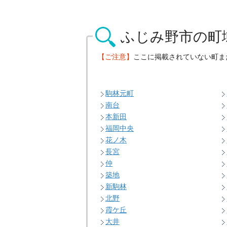
ふじみ野市の
町
【ご注意】
ここに掲載されていない町ま
駒林元町
南台
本新田
福岡中央
花ノ木
長宮
仲
築地
新駒林
北野
霞ケ丘
大井