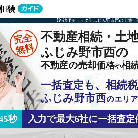
【路線価チェック】ふじみ野市西の土地・
不動産相続・土
完全
無料
ふじみ野市西の
不動産の売却価格
相
や
一括査定も、相続税
ふじみ野市西
の
エリア
45秒
入力で最大6社に一括査定