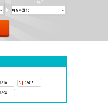
step
4
6610
26615
6608