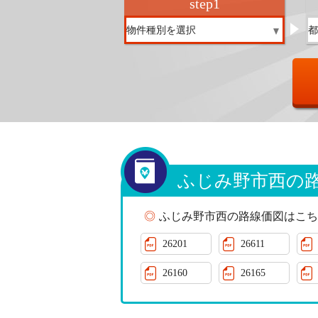
step
1
ふじみ野市西の
ふじみ野市西の路線価図はこち
26201
26611
26160
26165