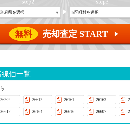
step
2
step
3
無料
売却査定 START
▲
路線価一覧
ら
26202
26612
26161
26163
2
26617
26164
26616
26607
2