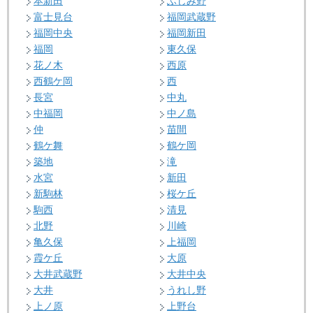
本新田
ふじみ野
富士見台
福岡武蔵野
福岡中央
福岡新田
福岡
東久保
花ノ木
西原
西鶴ケ岡
西
長宮
中丸
中福岡
中ノ島
仲
苗間
鶴ケ舞
鶴ケ岡
築地
滝
水宮
新田
新駒林
桜ケ丘
駒西
清見
北野
川崎
亀久保
上福岡
霞ケ丘
大原
大井武蔵野
大井中央
大井
うれし野
上ノ原
上野台