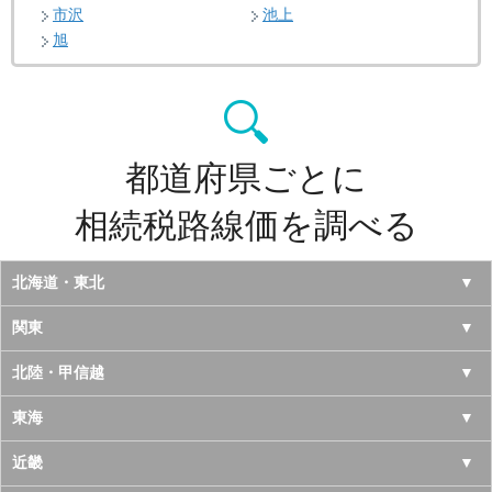
市沢
池上
旭
都道府県ごとに
相続税路線価を調べる
北海道・東北
北海道
関東
青森県
東京都
北陸・甲信越
岩手県
神奈川県
山梨県
東海
宮城県
千葉県
長野県
愛知県
近畿