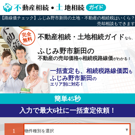
【路線価チェック】ふじみ野市新田の土地・不動産の相続税はいくら？
売却相談もできます
完全
不動産相続・土地相続ガイド
なら、
無料
ふじみ野市新田の
不動産の売却価格
相続税路線価
や
がわかる！
一括査定も、相続税路線価図
も
ふじみ野市新田
の
エリア別に対応！
簡単45秒
入力で最大6社に一括査定依頼！
1