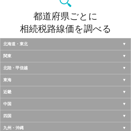
都道府県ごとに
相続税路線価を調べる
北海道・東北
北海道
関東
青森県
東京都
北陸・甲信越
岩手県
神奈川県
山梨県
東海
宮城県
千葉県
長野県
愛知県
近畿
秋田県
埼玉県
新潟県
岐阜県
大阪府
中国
山形県
茨城県
富山県
三重県
京都府
鳥取県
四国
福島県
栃木県
石川県
静岡県
兵庫県
島根県
徳島県
九州・沖縄