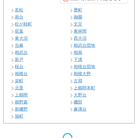
若松
豊町
南台
御園
松が枝町
文京
双葉
東林間
東大沼
西大沼
当麻
相武台団地
相武台
相南
新戸
下溝
桜台
相模台団地
相模台
相模大野
栄町
古淵
北里
上鶴間本町
上鶴間
大野台
鵜野森
磯部
新磯野
麻溝台
旭町