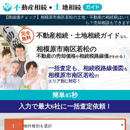
【路線価チェック】相模原市南区若松の土地・不動産の相続税はいく
ら？売却相談もできます
完全
不動産相続・土地相続ガイド
なら、
無料
相模原市南区若松の
不動産の売却価格
相続税路線価
や
がわかる！
一括査定も、相続税路線価図
も
相模原市南区若松
の
エリア別に対応！
簡単45秒
入力で最大6社に一括査定依頼！
1