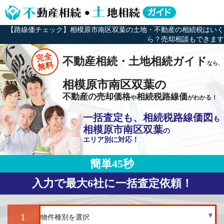
【路線価チェック】相模原市南区双葉の土地・不動産の相続税はいく
ら？売却相談もできます
完全
不動産相続・土地相続ガイド
なら、
無料
相模原市南区双葉の
不動産の売却価格
相続税路線価
や
がわかる！
一括査定も、相続税路線価図
も
相模原市南区双葉
の
エリア別に対応！
簡単45秒
入力で最大6社に一括査定依頼！
1