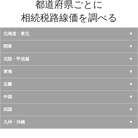
都道府県ごとに
相続税路線価を調べる
北海道・東北
北海道
関東
青森県
東京都
北陸・甲信越
岩手県
神奈川県
山梨県
東海
宮城県
千葉県
長野県
愛知県
近畿
秋田県
埼玉県
新潟県
岐阜県
大阪府
中国
山形県
茨城県
富山県
三重県
京都府
鳥取県
四国
福島県
栃木県
石川県
静岡県
兵庫県
島根県
徳島県
九州・沖縄
群馬県
福井県
奈良県
岡山県
香川県
福岡県