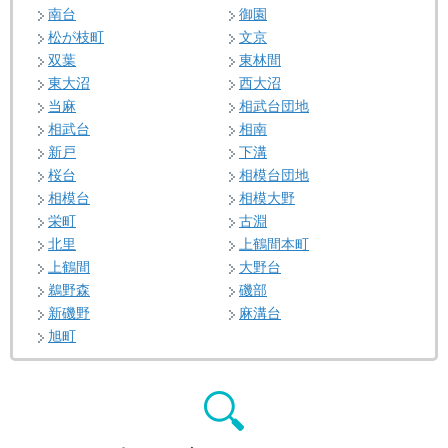
南台
御園
松が枝町
文京
双葉
東林間
東大沼
西大沼
当麻
相武台団地
相武台
相南
新戸
下溝
桜台
相模台団地
相模台
相模大野
栄町
古淵
北里
上鶴間本町
上鶴間
大野台
鵜野森
磯部
新磯野
麻溝台
旭町