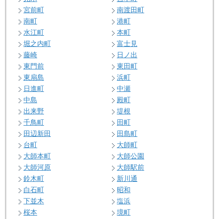
宮前町
南渡田町
南町
港町
水江町
本町
堀之内町
富士見
藤崎
日ノ出
東門前
東田町
東扇島
浜町
日進町
中瀬
中島
殿町
出来野
堤根
千鳥町
田町
田辺新田
田島町
台町
大師町
大師本町
大師公園
大師河原
大師駅前
鈴木町
新川通
白石町
昭和
下並木
塩浜
桜本
境町