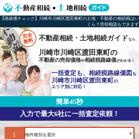
【路線価チェック】川崎市川崎区渡田東町の土地・不動産の相続税はい
くら？売却相談もできます
完全
不動産相続・土地相続ガイド
なら、
無料
川崎市川崎区渡田東町の
不動産の売却価格
相続税路線価
や
がわかる！
一括査定も、相続税路線価図
も
川崎市川崎区渡田東町
の
エリア別に対応！
簡単45秒
入力で最大6社に一括査定依頼！
1