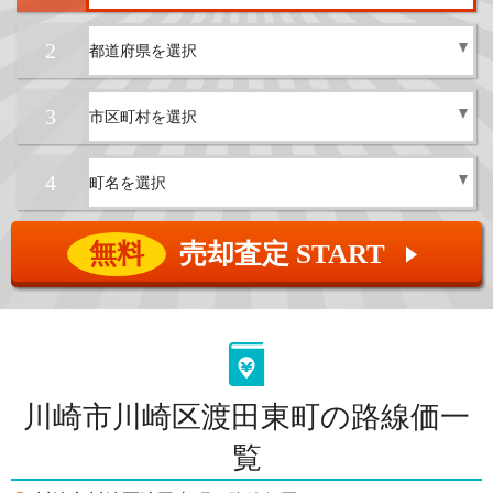
2
3
4
無料
売却査定 START
▲
川崎市川崎区渡田東町の路線価一
覧