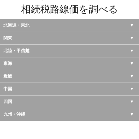
相続税路線価を調べる
北海道・東北
北海道
関東
青森県
東京都
北陸・甲信越
岩手県
神奈川県
山梨県
東海
宮城県
千葉県
長野県
愛知県
近畿
秋田県
埼玉県
新潟県
岐阜県
大阪府
中国
山形県
茨城県
富山県
三重県
京都府
鳥取県
四国
福島県
栃木県
石川県
静岡県
兵庫県
島根県
徳島県
九州・沖縄
群馬県
福井県
奈良県
岡山県
香川県
福岡県
滋賀県
広島県