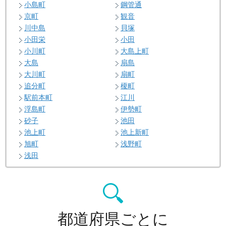
小島町
鋼管通
京町
観音
川中島
貝塚
小田栄
小田
小川町
大島上町
大島
扇島
大川町
扇町
追分町
榎町
駅前本町
江川
浮島町
伊勢町
砂子
池田
池上町
池上新町
旭町
浅野町
浅田
都道府県ごとに