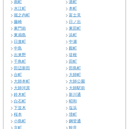
南町
港町
水江町
本町
堀之内町
富士見
藤崎
日ノ出
東門前
東田町
東扇島
浜町
日進町
中瀬
中島
殿町
出来野
堤根
千鳥町
田町
田辺新田
田島町
台町
大師町
大師本町
大師公園
大師河原
大師駅前
鈴木町
新川通
白石町
昭和
下並木
塩浜
桜本
境町
小島町
鋼管通
京町
観音