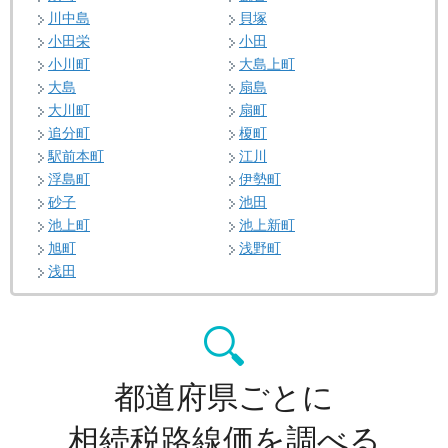
川中島
貝塚
小田栄
小田
小川町
大島上町
大島
扇島
大川町
扇町
追分町
榎町
駅前本町
江川
浮島町
伊勢町
砂子
池田
池上町
池上新町
旭町
浅野町
浅田
都道府県ごとに
相続税路線価を調べる