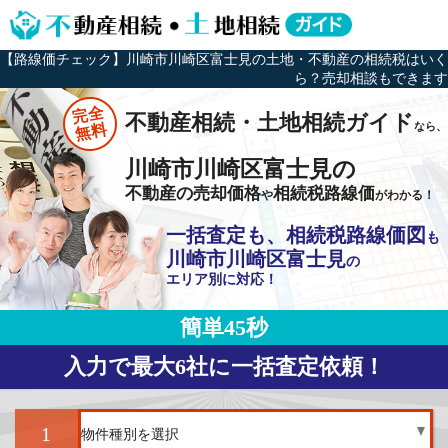
【路線価チェック】川崎市川崎区富士見の土地・不動産の相続税はいく
ら？売却相談もできます
完全
不動産相続・土地相続ガイド
なら、
無料
川崎市川崎区富士見の
不動産の売却価格
相続税路線価
や
がわかる！
一括査定も、相続税路線価図
も
川崎市川崎区富士見
の
エリア別に対応！
簡単45秒
入力で最大6社に一括査定依頼！
1