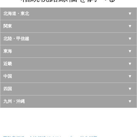
北海道・東北
北海道
関東
青森県
東京都
北陸・甲信越
岩手県
神奈川県
山梨県
東海
宮城県
千葉県
長野県
愛知県
近畿
秋田県
埼玉県
新潟県
岐阜県
大阪府
中国
山形県
茨城県
富山県
三重県
京都府
鳥取県
四国
福島県
栃木県
石川県
静岡県
兵庫県
島根県
徳島県
九州・沖縄
群馬県
福井県
奈良県
岡山県
香川県
福岡県
滋賀県
広島県
愛媛県
佐賀県