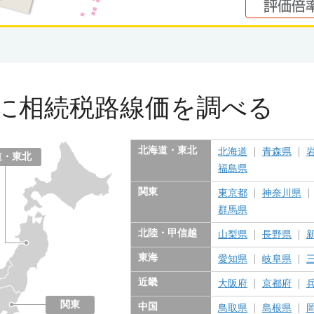
に
相続税路線価を調べる
北海道・東北
北海道
青森県
道・東北
福島県
関東
東京都
神奈川県
群馬県
北陸・甲信越
山梨県
長野県
東海
愛知県
岐阜県
近畿
大阪府
京都府
関東
中国
鳥取県
島根県