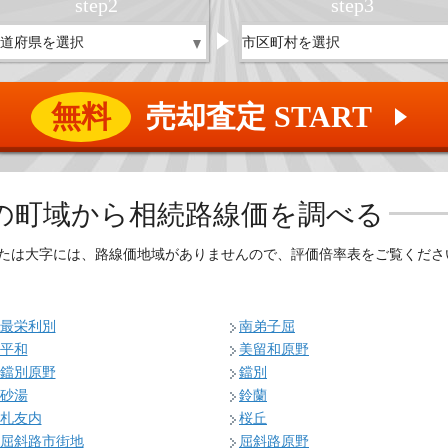
step
2
step
3
無料
売却査定 START
▲
の
町域から相続路線価を調べる
たは大字には、路線価地域がありませんので、評価倍率表をご覧くださ
最栄利別
南弟子屈
平和
美留和原野
鐺別原野
鐺別
砂湯
鈴蘭
札友内
桜丘
屈斜路市街地
屈斜路原野