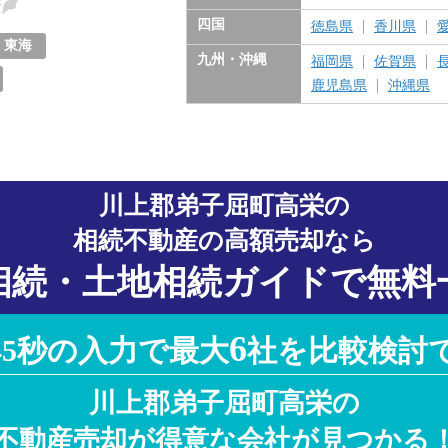
東京都
神奈川県
千葉県
埼玉県
茨城県
栃木県
群馬県
四国
徳島県
香川県
東海
九州・沖縄
福岡県
佐賀県
愛知県
岐阜県
三重県
静岡県
鹿児島県
沖縄県
川上郡弟子屈町高栄の
相続不動産の高額売却なら
相続・土地相続ガイドで無料
6
45秒の入力で最大
社を比較検討
川上郡弟子屈町高栄の
不動産売却が得意な会社が見つかる