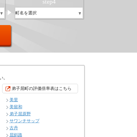
step
4
い。
弟子屈町の評価倍率表はこちら
美里
美留和
弟子屈原野
サワンチサップ
古丹
屈斜路