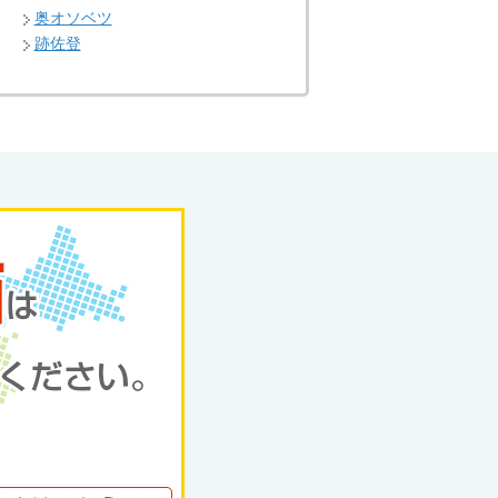
奥オソベツ
跡佐登