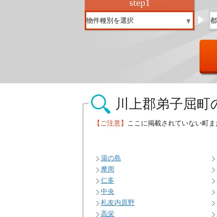
step
1
川上郡弟子屈町
【ご注意】
ここに掲載されていない町ま
湯の島
摩周
仁多
中央
札友内原野
高栄