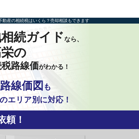
不動産の相続税はいくら？売却相談もできます
地相続ガイド
なら、
高栄の
続税路線価
がわかる！
路線価図
も
の
エリア別に対応！
依頼！