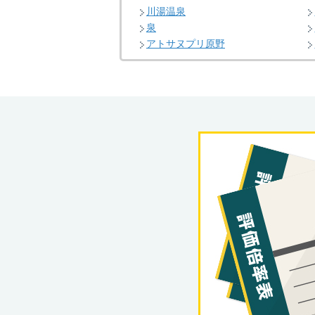
川湯温泉
泉
アトサヌプリ原野