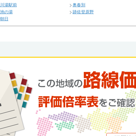
川湯駅前
奥春別
池の湯
跡佐登原野
朝日