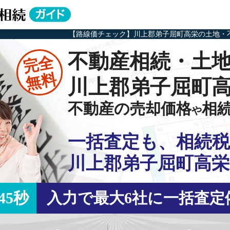
【路線価チェック】川上郡弟子屈町高栄の土地・
不動産相続・土
完全
無料
川上郡弟子屈町
不動産の売却価格
相
や
一括査定も、相続税
川上郡弟子屈町高栄
45秒
入力で最大6社に一括査定