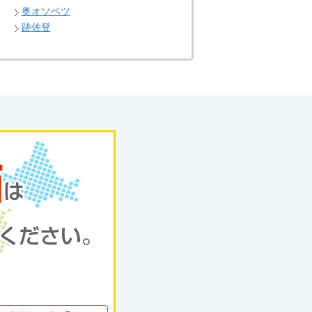
奥オソベツ
跡佐登