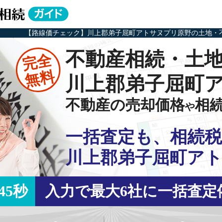
【路線価チェック】川上郡弟子屈町アトサヌプリ原野の土地・
不動産相続・土
完全
無料
川上郡弟子屈町
不動産の売却価格
相
や
一括査定も、相続税
川上郡弟子屈町ア
45秒
入力で最大6社に一括査定