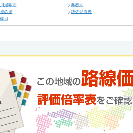
川湯駅前
奥春別
池の湯
跡佐登原野
朝日