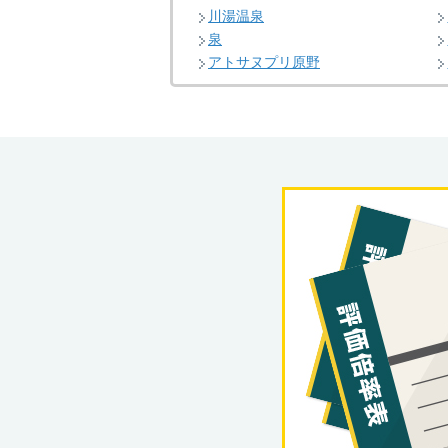
川湯温泉
泉
アトサヌプリ原野