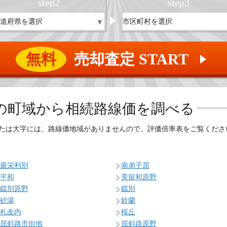
step
2
step
3
無料
売却査定 START
▲
の
町域から相続路線価を調べる
たは大字には、路線価地域がありませんので、評価倍率表をご覧くださ
最栄利別
南弟子屈
平和
美留和原野
鐺別原野
鐺別
砂湯
鈴蘭
札友内
桜丘
屈斜路市街地
屈斜路原野