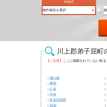
step
1
川上郡弟子屈町
【ご注意】
ここに掲載されていない町ま
湯の島
摩周
仁多
中央
札友内原野
高栄