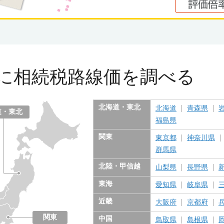
に
相続税路線価を調べる
北海道・東北
北海道
青森県
道・東北
福島県
関東
東京都
神奈川県
群馬県
北陸・甲信越
山梨県
長野県
東海
愛知県
岐阜県
近畿
大阪府
京都府
関東
中国
鳥取県
島根県