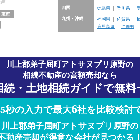
東京都
神奈川県
千葉県
埼玉県
茨城県
栃木県
群馬県
四国
徳島県
香川県
東海
九州・沖縄
福岡県
佐賀県
愛知県
岐阜県
三重県
静岡県
鹿児島県
沖縄県
川上郡弟子屈町アトサヌプリ原野の
相続不動産の高額売却なら
相続・土地相続ガイドで無料
6
45秒の入力で最大
社を比較検討
川上郡弟子屈町アトサヌプリ原野の
不動産売却が得意な会社が見つかる