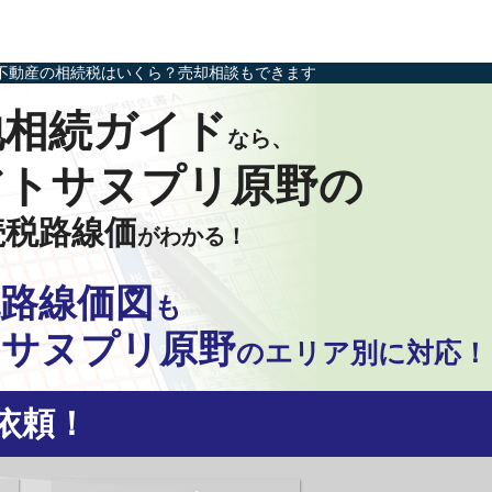
不動産の相続税はいくら？売却相談もできます
地相続ガイド
なら、
アトサヌプリ原野の
続税路線価
がわかる！
路線価図
も
トサヌプリ原野
の
エリア別に対応！
依頼！