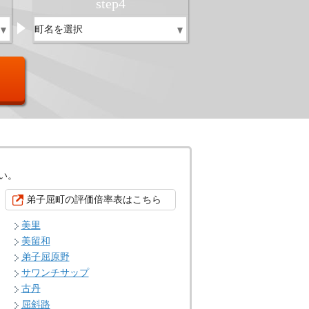
step
4
い。
弟子屈町の評価倍率表はこちら
美里
美留和
弟子屈原野
サワンチサップ
古丹
屈斜路