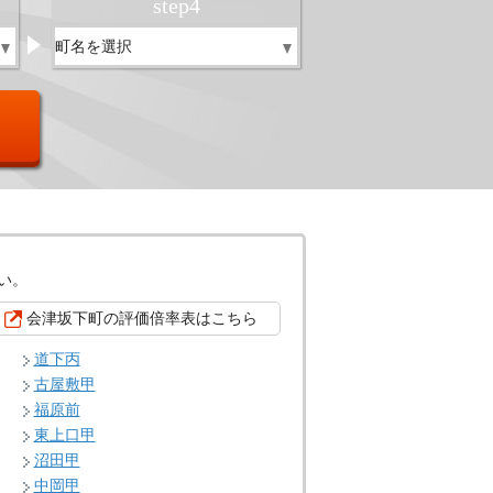
step
4
い。
会津坂下町の評価倍率表はこちら
道下丙
古屋敷甲
福原前
東上口甲
沼田甲
中岡甲