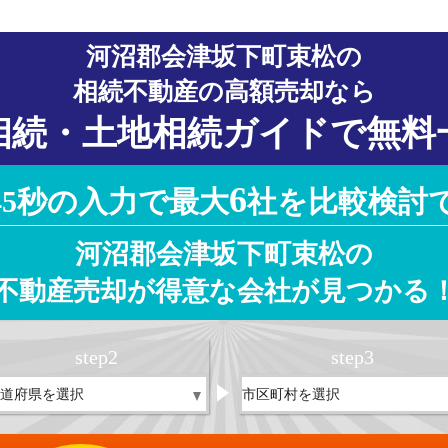
河沼郡会津坂下町束松の
相続不動産の高額売却なら
相続・土地相続ガイドで無料
6
45秒の入力で最大
社を比較検討
河沼郡会津坂下町束松の
不動産売却が得意な会社が見つかる
step
2
step
3