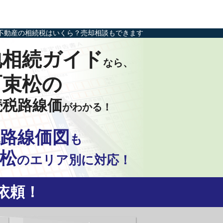
不動産の相続税はいくら？売却相談もできます
地相続ガイド
なら、
町束松の
続税路線価
がわかる！
路線価図
も
松
の
エリア別に対応！
依頼！