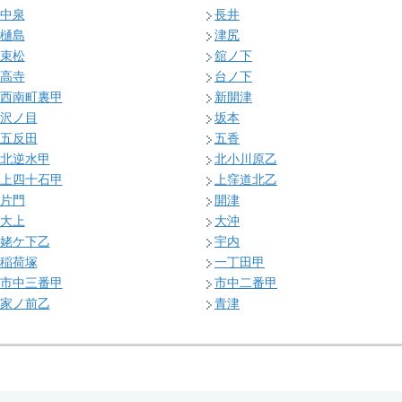
中泉
長井
樋島
津尻
束松
舘ノ下
高寺
台ノ下
西南町裏甲
新開津
沢ノ目
坂本
五反田
五香
北逆水甲
北小川原乙
上四十石甲
上窪道北乙
片門
開津
大上
大沖
姥ケ下乙
宇内
稲荷塚
一丁田甲
市中三番甲
市中二番甲
家ノ前乙
青津