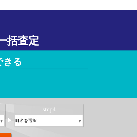
一括査定
できる
！
step
4