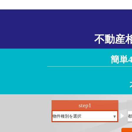
不動産
簡単
step
1