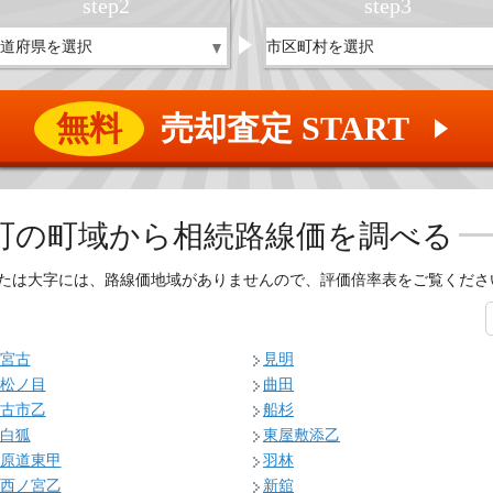
step
2
step
3
無料
売却査定 START
▲
町の
町域から相続路線価を調べる
たは大字には、路線価地域がありませんので、評価倍率表をご覧くださ
宮古
見明
松ノ目
曲田
古市乙
船杉
白狐
東屋敷添乙
原道東甲
羽林
西ノ宮乙
新舘