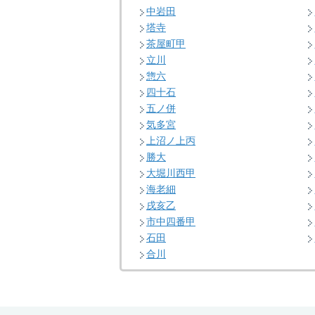
中岩田
塔寺
茶屋町甲
立川
惣六
四十石
五ノ併
気多宮
上沼ノ上丙
勝大
大堀川西甲
海老細
戌亥乙
市中四番甲
石田
合川