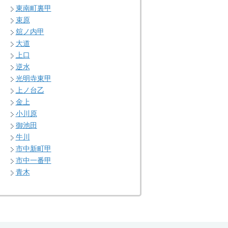
東南町裏甲
束原
舘ノ内甲
大道
上口
逆水
光明寺東甲
上ノ台乙
金上
小川原
御池田
牛川
市中新町甲
市中一番甲
青木