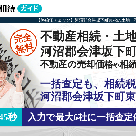
【路線価チェック】河沼郡会津坂下町束松の土地・
不動産相続・土
完全
無料
河沼郡会津坂下
不動産の売却価格
相
や
一括査定も、相続税
河沼郡会津坂下町束
45秒
入力で最大6社に一括査定