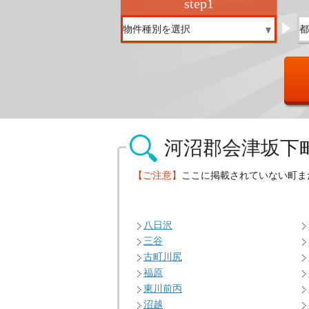
step
1
河沼郡会津坂下
【ご注意】
ここに掲載されていない町ま
八日沢
三谷
古町川尻
福原
東川前丙
沼越