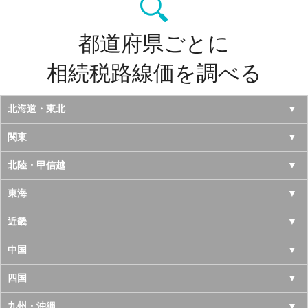
都道府県ごとに
相続税路線価を調べる
北海道・東北
北海道
関東
青森県
東京都
北陸・甲信越
岩手県
神奈川県
山梨県
東海
宮城県
千葉県
長野県
愛知県
近畿
秋田県
埼玉県
新潟県
岐阜県
大阪府
中国
山形県
茨城県
富山県
三重県
京都府
鳥取県
四国
福島県
栃木県
石川県
静岡県
兵庫県
島根県
徳島県
九州・沖縄