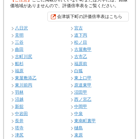
価地域がありませんので、評価倍率表をご覧ください。
会津坂下町の評価倍率表はこちら
八日沢
宮古
見明
道下丙
三谷
松ノ目
曲田
古屋敷甲
古町川尻
古市乙
船杉
福原前
福原
白狐
東屋敷添乙
東上口甲
東川前丙
原道東甲
羽林
沼田甲
沼越
西ノ宮乙
新舘
中岡甲
中岩田
中泉
長井
東南町裏甲
塔寺
樋島
津尻
束原