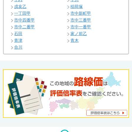
戌亥乙
稲荷塚
一丁田甲
市中新町甲
市中四番甲
市中三番甲
市中二番甲
市中一番甲
石田
家ノ前乙
青津
青木
合川