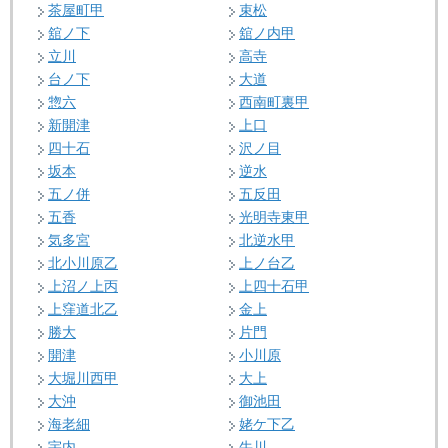
茶屋町甲
束松
舘ノ下
舘ノ内甲
立川
高寺
台ノ下
大道
惣六
西南町裏甲
新開津
上口
四十石
沢ノ目
坂本
逆水
五ノ併
五反田
五香
光明寺東甲
気多宮
北逆水甲
北小川原乙
上ノ台乙
上沼ノ上丙
上四十石甲
上窪道北乙
金上
勝大
片門
開津
小川原
大堀川西甲
大上
大沖
御池田
海老細
姥ケ下乙
宇内
牛川