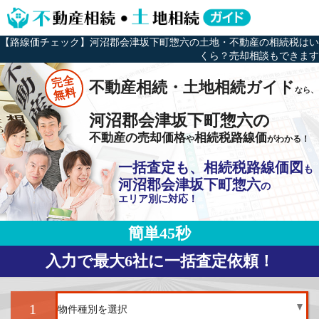
【路線価チェック】河沼郡会津坂下町惣六の土地・不動産の相続税はい
くら？売却相談もできます
完全
不動産相続・土地相続ガイド
なら、
無料
河沼郡会津坂下町惣六の
不動産の売却価格
相続税路線価
や
がわかる！
一括査定も、相続税路線価図
も
河沼郡会津坂下町惣六
の
エリア別に対応！
簡単45秒
入力で最大6社に一括査定依頼！
1