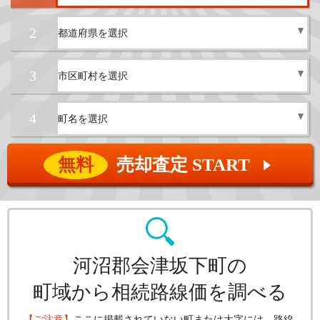
2
3
4
無料
売却査定 START
▲
河沼郡会津坂下町の
町域から相続路線価を調べる
【ご注意】
ここに掲載されていない町または大字には、路線