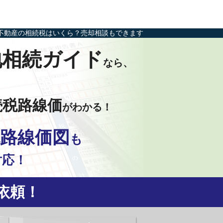
不動産の相続税はいくら？売却相談もできます
地相続ガイド
なら、
続税路線価
がわかる！
路線価図
も
対応！
依頼！