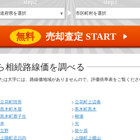
step
2
step
3
無料
売却査定 START
▲
ら相続路線価を調べる
たは大字には、路線価地域がありませんので、評価倍率表をご覧くださ
立花町田形
立花町上辺春
黒木町木屋
黒木町黒木
黒木町鹿子生
柳瀬
本
光
立野
龍ケ原
上陽町北川内
上陽町上横山