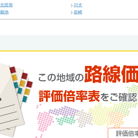
北田形
川犬
鵜池
岩崎