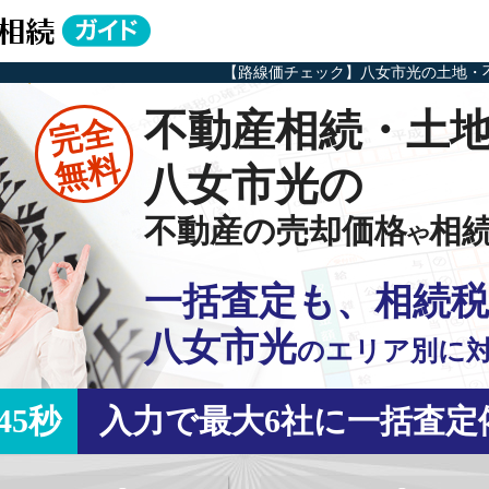
【路線価チェック】八女市光の土地・
不動産相続・土
完全
無料
八女市光の
不動産の売却価格
相
や
一括査定も、相続税
八女市光
の
エリア別に
45秒
入力で最大6社に一括査定