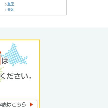
亀甲
井延