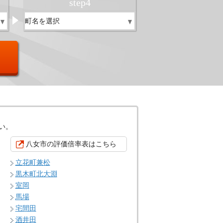
step
4
い。
八女市の評価倍率表はこちら
立花町兼松
黒木町北大淵
室岡
馬場
宅間田
酒井田