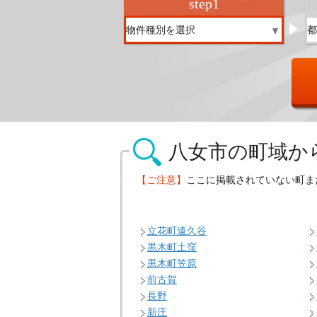
step
1
八女市の
町域か
【ご注意】
ここに掲載されていない町ま
立花町遠久谷
黒木町土窪
黒木町笠原
前古賀
長野
新庄