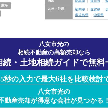
四国
徳島県
香川県
東海
九州・沖縄
福岡県
佐賀県
愛知県
岐阜県
三重県
静岡県
鹿児島県
沖縄県
八女市光の
相続不動産の高額売却なら
相続・土地相続ガイドで無料
6
45秒の入力で最大
社を比較検討
八女市光の
不動産売却が得意な会社が見つかる