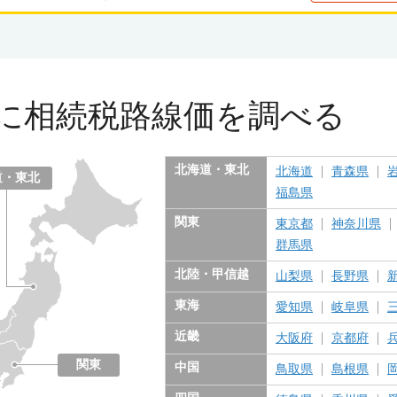
に
相続税路線価を調べる
北海道・東北
北海道
青森県
道・東北
福島県
関東
東京都
神奈川県
群馬県
北陸・甲信越
山梨県
長野県
東海
愛知県
岐阜県
近畿
大阪府
京都府
関東
中国
鳥取県
島根県
東京都
神奈川県
千葉県
埼玉県
茨城県
栃木県
群馬県