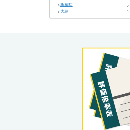
祈祷院
大島