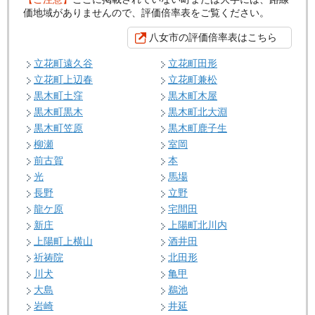
価地域がありませんので、評価倍率表をご覧ください。
八女市の評価倍率表はこちら
立花町遠久谷
立花町田形
立花町上辺春
立花町兼松
黒木町土窪
黒木町木屋
黒木町黒木
黒木町北大淵
黒木町笠原
黒木町鹿子生
柳瀬
室岡
前古賀
本
光
馬場
長野
立野
龍ケ原
宅間田
新庄
上陽町北川内
上陽町上横山
酒井田
祈祷院
北田形
川犬
亀甲
大島
鵜池
岩崎
井延