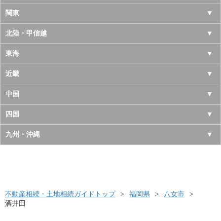
北海道
関東
青森県
東京都
北陸・甲信越
岩手県
神奈川県
山梨県
東海
宮城県
千葉県
長野県
愛知県
近畿
秋田県
埼玉県
新潟県
岐阜県
大阪府
中国
山形県
茨城県
富山県
三重県
京都府
鳥取県
四国
福島県
栃木県
石川県
静岡県
兵庫県
島根県
徳島県
九州・沖縄
群馬県
福井県
奈良県
岡山県
香川県
福岡県
滋賀県
広島県
愛媛県
佐賀県
和歌山県
山口県
高知県
不動産相続・土地相続ガイドトップ
長崎県
福岡県
八女市
酒井田
熊本県