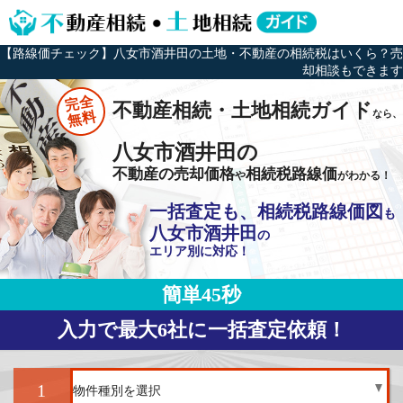
【路線価チェック】八女市酒井田の土地・不動産の相続税はいくら？売
却相談もできます
完全
不動産相続・土地相続ガイド
なら、
無料
八女市酒井田の
不動産の売却価格
相続税路線価
や
がわかる！
一括査定も、相続税路線価図
も
八女市酒井田
の
エリア別に対応！
簡単45秒
入力で最大6社に一括査定依頼！
1