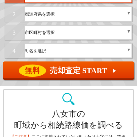
2
3
4
無料
売却査定 START
▲
八女市の
町域から相続路線価を調べる
【ご注意】
ここに掲載されていない町または大字には、路線