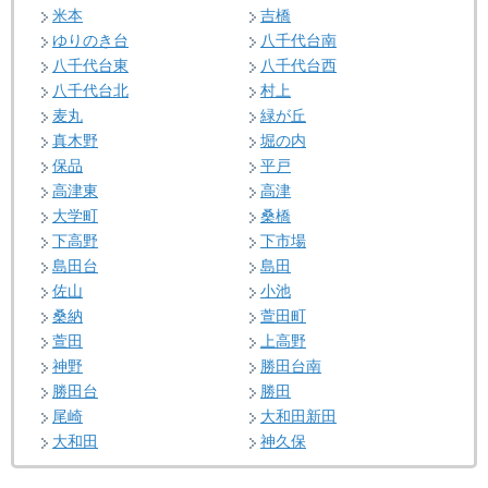
米本
吉橋
ゆりのき台
八千代台南
八千代台東
八千代台西
八千代台北
村上
麦丸
緑が丘
真木野
堀の内
保品
平戸
高津東
高津
大学町
桑橋
下高野
下市場
島田台
島田
佐山
小池
桑納
萱田町
萱田
上高野
神野
勝田台南
勝田台
勝田
尾崎
大和田新田
大和田
神久保