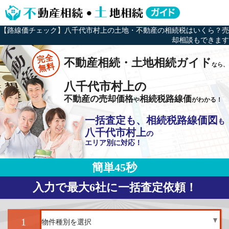
【路線価チェック】八千代市村上の土地・不動産の相続税はいくら？売
却相談もできます
完全
不動産相続・土地相続ガイド
なら、
無料
八千代市村上の
不動産の売却価格
相続税路線価
や
がわかる！
一括査定も、相続税路線価図
も
八千代市村上
の
エリア別に対応！
簡単45秒
入力で最大6社に一括査定依頼！
1