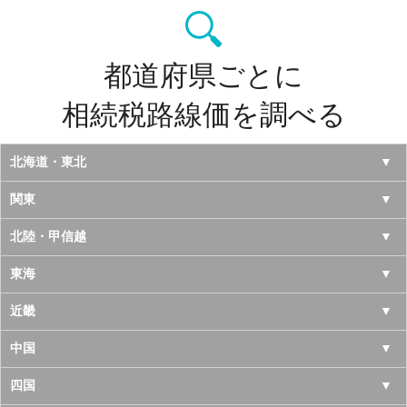
都道府県ごとに
相続税路線価を調べる
北海道・東北
北海道
関東
青森県
東京都
北陸・甲信越
岩手県
神奈川県
山梨県
東海
宮城県
千葉県
長野県
愛知県
近畿
秋田県
埼玉県
新潟県
岐阜県
大阪府
中国
山形県
茨城県
富山県
三重県
京都府
鳥取県
四国