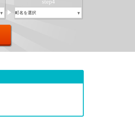
step
4