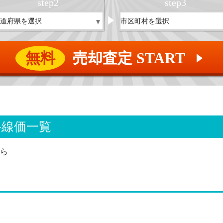
step
2
step
3
無料
売却査定 START
▲
路線価一覧
ら