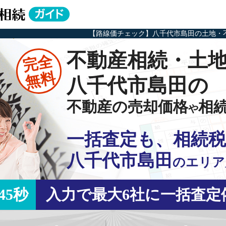
【路線価チェック】八千代市島田の土地・
不動産相続・土
完全
無料
八千代市島田の
不動産の売却価格
相
や
一括査定も、相続税
八千代市島田
の
エリア
45秒
入力で最大6社に一括査定