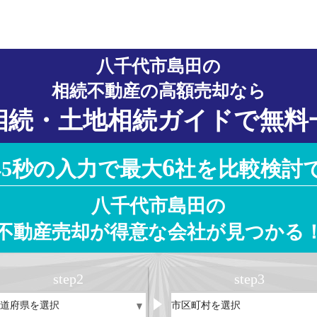
八千代市島田の
相続不動産の高額売却なら
相続・土地相続ガイドで無料
6
45秒の入力で最大
社を比較検討
八千代市島田の
不動産売却が得意な会社が見つかる
step
2
step
3