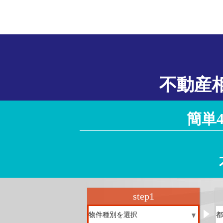
不動産
簡単
step
1