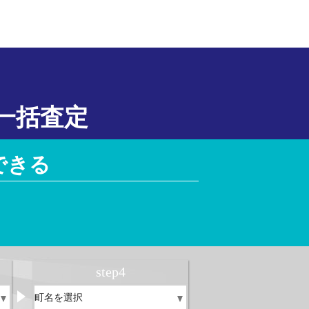
一括査定
できる
！
step
4