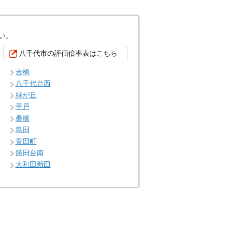
い。
八千代市の評価倍率表はこちら
吉橋
八千代台西
緑が丘
平戸
桑橋
島田
萱田町
勝田台南
大和田新田