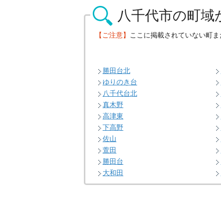
八千代市の
町域
【ご注意】
ここに掲載されていない町ま
勝田台北
ゆりのき台
八千代台北
真木野
高津東
下高野
佐山
萱田
勝田台
大和田