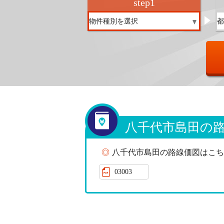
step
1
八千代市島田の
八千代市島田の路線価図はこち
03003