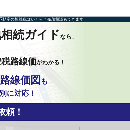
不動産の相続税はいくら？売却相談もできます
地相続ガイド
なら、
続税路線価
がわかる！
路線価図
も
別に対応！
依頼！