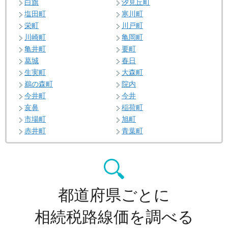
白旗
汐見丘町
塩田町
寒川町
栄町
川戸町
川崎町
亀岡町
亀井町
要町
葛城
春日
生実町
大森町
鵜の森町
院内
今井町
今井
亥鼻
稲荷町
市場町
旭町
赤井町
青葉町
都道府県ごとに
相続税路線価を調べる