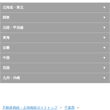
北海道・東北
北海道
関東
青森県
東京都
北陸・甲信越
岩手県
神奈川県
山梨県
東海
宮城県
千葉県
長野県
愛知県
近畿
秋田県
埼玉県
新潟県
岐阜県
大阪府
中国
山形県
茨城県
富山県
三重県
京都府
鳥取県
四国
福島県
栃木県
石川県
静岡県
兵庫県
島根県
徳島県
九州・沖縄
群馬県
福井県
奈良県
岡山県
香川県
福岡県
滋賀県
広島県
愛媛県
佐賀県
和歌山県
山口県
高知県
不動産相続・土地相続ガイドトップ
長崎県
千葉県