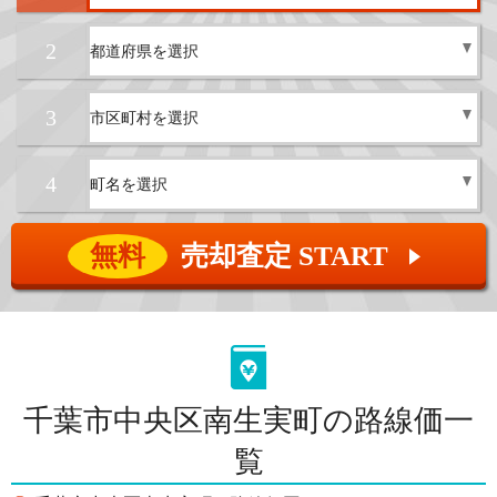
2
3
4
無料
売却査定 START
▲
千葉市中央区南生実町の路線価一
覧