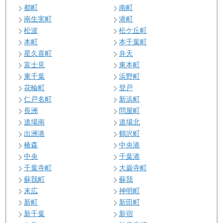
都町
南町
南生実町
港町
松波
松ケ丘町
本町
本千葉町
星久喜町
弁天
富士見
東本町
東千葉
浜野町
花輪町
登戸
仁戸名町
新浜町
長洲
問屋町
道場南
道場北
出洲港
鶴沢町
椿森
中央港
中央
千葉港
千葉寺町
大巌寺町
蘇我町
蘇我
末広
神明町
新町
新田町
新千葉
新宿