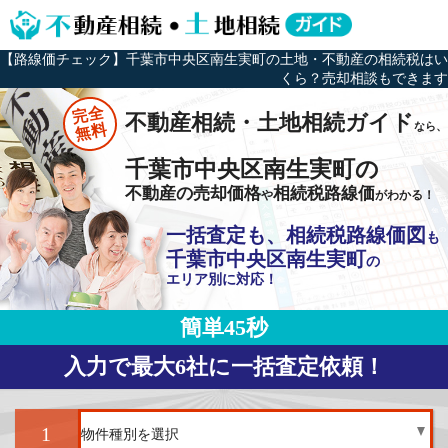
【路線価チェック】千葉市中央区南生実町の土地・不動産の相続税はい
くら？売却相談もできます
完全
不動産相続・土地相続ガイド
なら、
無料
千葉市中央区南生実町の
不動産の売却価格
相続税路線価
や
がわかる！
一括査定も、相続税路線価図
も
千葉市中央区南生実町
の
エリア別に対応！
簡単45秒
入力で最大6社に一括査定依頼！
1