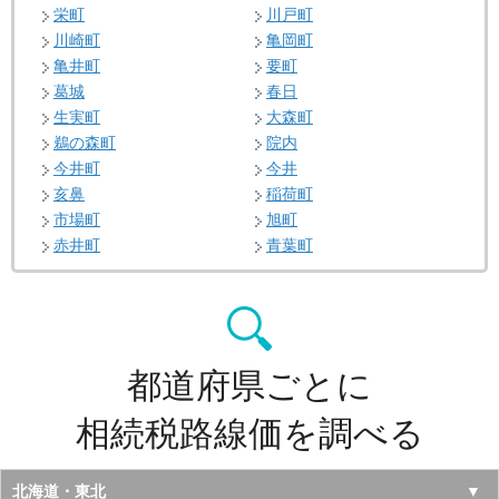
栄町
川戸町
川崎町
亀岡町
亀井町
要町
葛城
春日
生実町
大森町
鵜の森町
院内
今井町
今井
亥鼻
稲荷町
市場町
旭町
赤井町
青葉町
都道府県ごとに
相続税路線価を調べる
北海道・東北