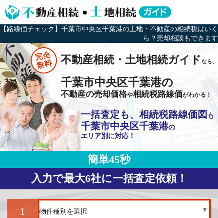
【路線価チェック】千葉市中央区千葉港の土地・不動産の相続税はいく
ら？売却相談もできます
完全
不動産相続・土地相続ガイド
なら、
無料
千葉市中央区千葉港の
不動産の売却価格
相続税路線価
や
がわかる！
一括査定も、相続税路線価図
も
千葉市中央区千葉港
の
エリア別に対応！
簡単45秒
入力で最大6社に一括査定依頼！
1