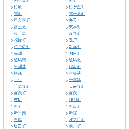
南生実町
港町
松波
松ケ丘町
本町
本千葉町
星久喜町
弁天
富士見
東本町
東千葉
浜野町
花輪町
登戸
仁戸名町
新浜町
長洲
問屋町
道場南
道場北
出洲港
鶴沢町
椿森
中央港
中央
千葉港
千葉寺町
大巌寺町
蘇我町
蘇我
末広
神明町
新町
新田町
新千葉
新宿
白旗
汐見丘町
塩田町
寒川町