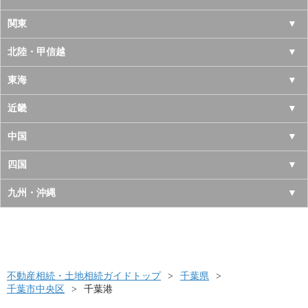
北海道
関東
青森県
東京都
北陸・甲信越
岩手県
神奈川県
山梨県
東海
宮城県
千葉県
長野県
愛知県
近畿
秋田県
埼玉県
新潟県
岐阜県
大阪府
中国
山形県
茨城県
富山県
三重県
京都府
鳥取県
四国
福島県
栃木県
石川県
静岡県
兵庫県
島根県
徳島県
九州・沖縄
群馬県
福井県
奈良県
岡山県
香川県
福岡県
滋賀県
広島県
愛媛県
佐賀県
和歌山県
山口県
高知県
不動産相続・土地相続ガイドトップ
長崎県
千葉県
千葉市中央区
千葉港
熊本県