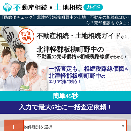
【路線価チェック】北津軽郡板柳町野中の土地・不動産の相続税はいく
ら？売却相談もできます
完全
不動産相続・土地相続ガイド
なら、
無料
北津軽郡板柳町野中の
不動産の売却価格
相続税路線価
や
がわかる！
一括査定も、相続税路線価図
も
北津軽郡板柳町野中
の
エリア別に対応！
簡単45秒
入力で最大6社に一括査定依頼！
1