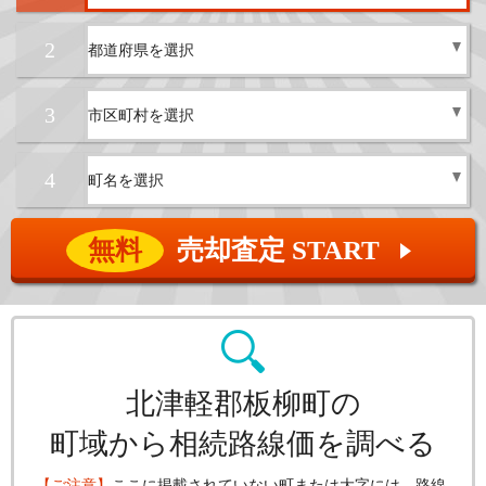
2
3
4
無料
売却査定 START
▲
北津軽郡板柳町の
町域から相続路線価を調べる
【ご注意】
ここに掲載されていない町または大字には、路線