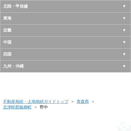
青森県
東京都
北陸・甲信越
岩手県
神奈川県
山梨県
東海
宮城県
千葉県
長野県
愛知県
近畿
秋田県
埼玉県
新潟県
岐阜県
大阪府
中国
山形県
茨城県
富山県
三重県
京都府
鳥取県
四国
福島県
栃木県
石川県
静岡県
兵庫県
島根県
徳島県
九州・沖縄
群馬県
福井県
奈良県
岡山県
香川県
福岡県
滋賀県
広島県
愛媛県
佐賀県
和歌山県
山口県
高知県
不動産相続・土地相続ガイドトップ
長崎県
青森県
北津軽郡板柳町
野中
熊本県
大分県