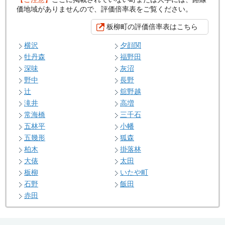
価地域がありませんので、評価倍率表をご覧ください。
板柳町の評価倍率表はこちら
横沢
夕顔関
牡丹森
福野田
深味
灰沼
野中
長野
辻
舘野越
滝井
高増
常海橋
三千石
五林平
小幡
五幾形
狐森
柏木
掛落林
大俵
太田
板柳
いたや町
石野
飯田
赤田