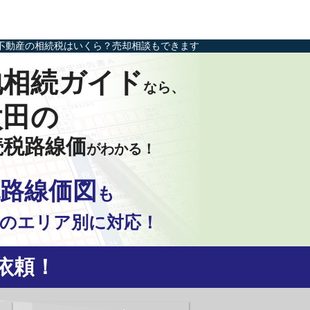
不動産の相続税はいくら？売却相談もできます
地相続ガイド
なら、
太田の
続税路線価
がわかる！
路線価図
も
の
エリア別に対応！
依頼！