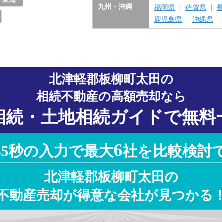
九州・沖縄
福岡県
佐賀県
愛知県
岐阜県
三重県
静岡県
鹿児島県
沖縄県
北津軽郡板柳町太田の
相続不動産の高額売却なら
相続・土地相続ガイドで無料
6
45秒の入力で最大
社を比較検討
北津軽郡板柳町太田の
不動産売却が得意な会社が見つかる