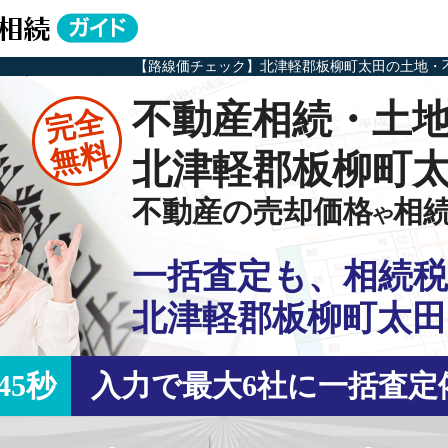
【路線価チェック】北津軽郡板柳町太田の土地・
不動産相続・土
完全
無料
北津軽郡板柳町
不動産の売却価格
相
や
一括査定も、相続税
北津軽郡板柳町太田
45秒
入力で最大6社に一括査定