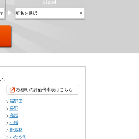
step
4
い。
板柳町の評価倍率表はこちら
福野田
長野
高増
小幡
掛落林
いたや町