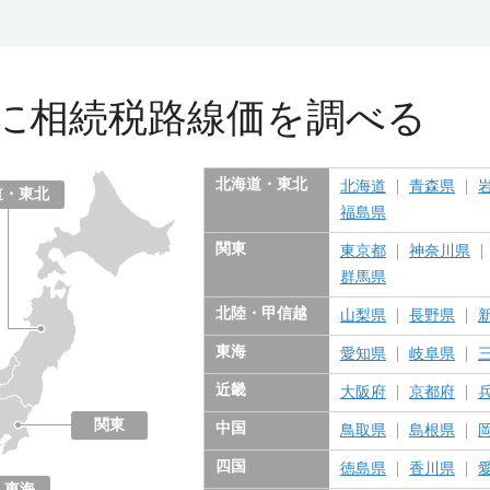
に
相続税路線価を調べる
北海道・東北
北海道
青森県
道・東北
福島県
関東
東京都
神奈川県
群馬県
北陸・甲信越
山梨県
長野県
東海
愛知県
岐阜県
近畿
大阪府
京都府
関東
中国
鳥取県
島根県
東京都
神奈川県
千葉県
埼玉県
茨城県
栃木県
群馬県
四国
徳島県
香川県
東海