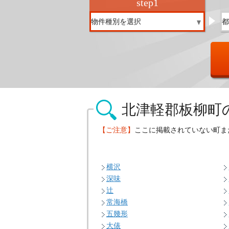
step
1
北津軽郡板柳町
【ご注意】
ここに掲載されていない町ま
横沢
深味
辻
常海橋
五幾形
大俵