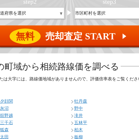
step
2
step
3
無料
売却査定 START
▲
の
町域から相続路線価を調べる
たは大字には、路線価地域がありませんので、評価倍率表をご覧くださ
夕顔関
牡丹森
灰沼
野中
舘野越
滝井
三千石
五林平
狐森
柏木
太田
板柳