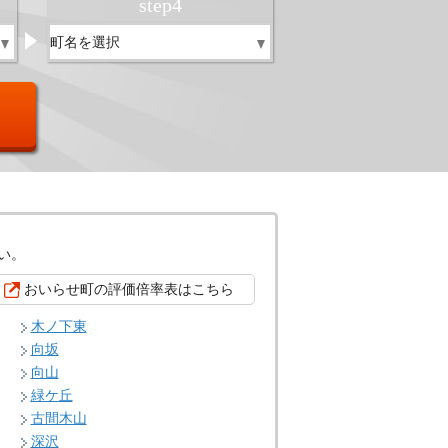
step
4
い。
おいらせ町の評価倍率表はこちら
木ノ下東
向坂
向山
緑ケ丘
古間木山
深沢