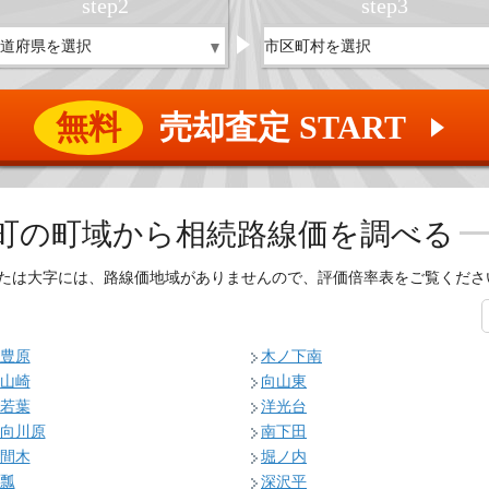
step
2
step
3
無料
売却査定 START
▲
町の
町域から相続路線価を調べる
たは大字には、路線価地域がありませんので、評価倍率表をご覧くださ
豊原
木ノ下南
山崎
向山東
若葉
洋光台
向川原
南下田
間木
堀ノ内
瓢
深沢平