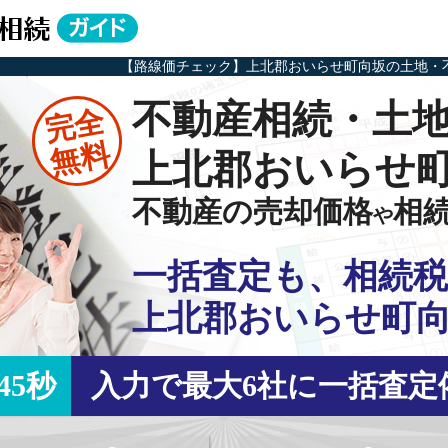
【路線価チェック】上北郡おいらせ町向坂の土地・
不動産相続・土
完全
無料
上北郡おいらせ
不動産の売却価格
相
や
一括査定も、相続税
上北郡おいらせ町
45秒
入力で最大6社に一括査定