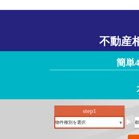
不動産
簡単
step
1