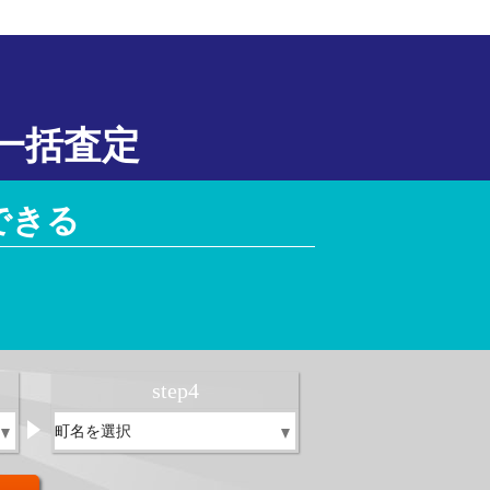
一括査定
できる
！
step
4