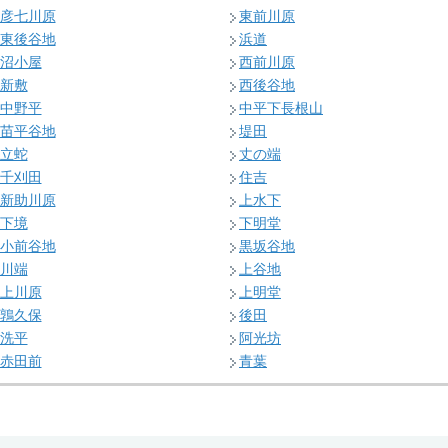
彦七川原
東前川原
東後谷地
浜道
沼小屋
西前川原
新敷
西後谷地
中野平
中平下長根山
苗平谷地
堤田
立蛇
丈の端
千刈田
住吉
新助川原
上水下
下境
下明堂
小前谷地
黒坂谷地
川端
上谷地
上川原
上明堂
鶉久保
後田
洗平
阿光坊
赤田前
青葉