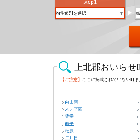
step
1
上北郡おいらせ
【ご注意】
ここに掲載されていない町ま
向山南
木ノ下西
豊栄
向平
松原
二川目