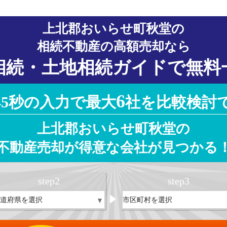
上北郡おいらせ町秋堂の
相続不動産の高額売却なら
相続・土地相続ガイドで無料
6
45秒の入力で最大
社を比較検討
上北郡おいらせ町秋堂の
不動産売却が得意な会社が見つかる
step
2
step
3