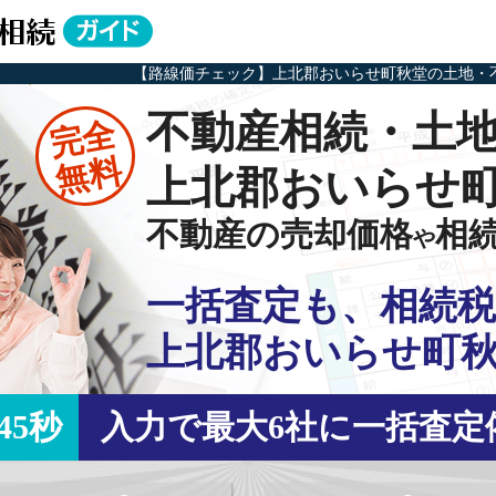
【路線価チェック】上北郡おいらせ町秋堂の土地・
不動産相続・土
完全
無料
上北郡おいらせ
不動産の売却価格
相
や
一括査定も、相続税
上北郡おいらせ町
45秒
入力で最大6社に一括査定