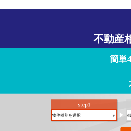
不動産
簡単
step
1