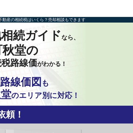
不動産の相続税はいくら？売却相談もできます
地相続ガイド
なら、
町秋堂の
続税路線価
がわかる！
路線価図
も
秋堂
の
エリア別に対応！
依頼！