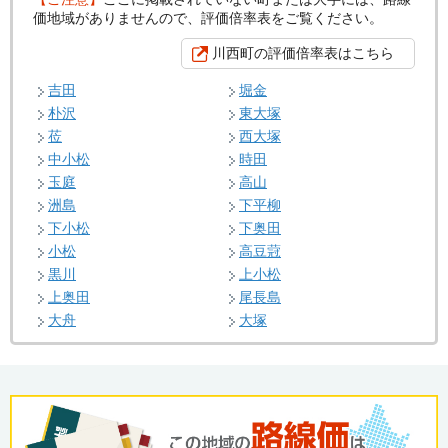
価地域がありませんので、評価倍率表をご覧ください。
川西町の評価倍率表はこちら
吉田
堀金
朴沢
東大塚
莅
西大塚
中小松
時田
玉庭
高山
洲島
下平柳
下小松
下奥田
小松
高豆蒄
黒川
上小松
上奥田
尾長島
大舟
大塚