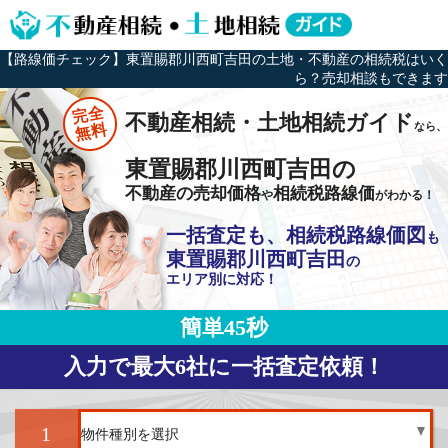
【路線価チェック】東置賜郡川西町吉田の土地・不動産の相続税はいく
ら？売却相談もできます
完全
不動産相続・土地相続ガイド
なら、
無料
東置賜郡川西町吉田の
不動産の売却価格
相続税路線価
や
がわかる！
一括査定も、相続税路線価図
も
東置賜郡川西町吉田
の
エリア別に対応！
簡単45秒
入力で最大6社に一括査定依頼！
1