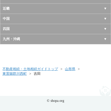
宮城県
千葉県
長野県
愛知県
近畿
秋田県
埼玉県
新潟県
岐阜県
大阪府
中国
山形県
茨城県
富山県
三重県
京都府
鳥取県
四国
福島県
栃木県
石川県
静岡県
兵庫県
島根県
徳島県
九州・沖縄
群馬県
福井県
奈良県
岡山県
香川県
福岡県
滋賀県
広島県
愛媛県
佐賀県
和歌山県
山口県
高知県
不動産相続・土地相続ガイドトップ
長崎県
山形県
東置賜郡川西町
吉田
熊本県
大分県
宮崎県
© shopa.org
鹿児島県