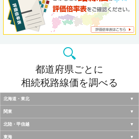
都道府県ごとに
相続税路線価を調べる
北海道・東北
北海道
関東
青森県
東京都
北陸・甲信越
岩手県
神奈川県
山梨県
東海