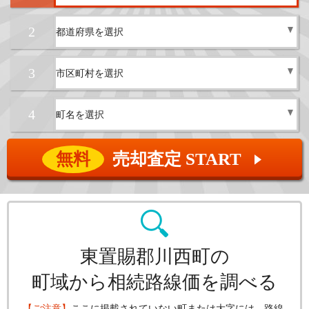
2
3
4
無料
売却査定 START
▲
東置賜郡川西町の
町域から相続路線価を調べる
【ご注意】
ここに掲載されていない町または大字には、路線