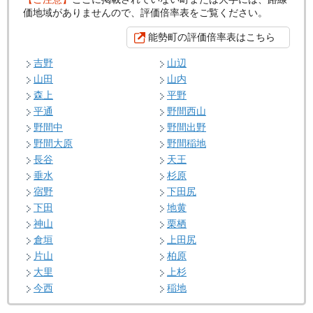
価地域がありませんので、評価倍率表をご覧ください。
能勢町の評価倍率表はこちら
吉野
山辺
山田
山内
森上
平野
平通
野間西山
野間中
野間出野
野間大原
野間稲地
長谷
天王
垂水
杉原
宿野
下田尻
下田
地黄
神山
栗栖
倉垣
上田尻
片山
柏原
大里
上杉
今西
稲地