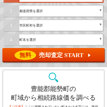
2
3
4
無料
売却査定 START
▲
豊能郡能勢町の
町域から相続路線価を調べる
【ご注意】
ここに掲載されていない町または大字には、路線