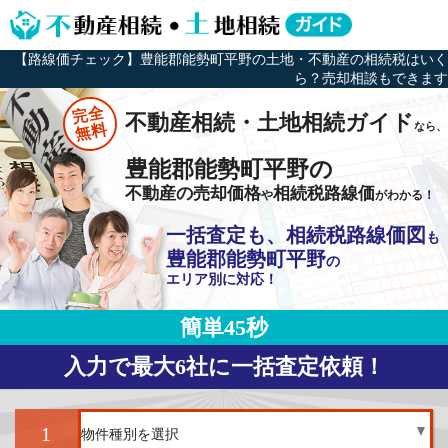
【路線価チェック】豊能郡能勢町平野の土地・不動産の相続税はいく
ら？売却相談もできます
完全
不動産相続・土地相続ガイド
なら、
無料
豊能郡能勢町平野の
不動産の売却価格
相続税路線価
や
がわかる！
一括査定も、相続税路線価図
も
豊能郡能勢町平野
の
エリア別に対応！
簡単45秒
入力で最大6社に一括査定依頼！
1