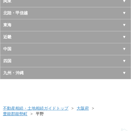
北海道
関東
青森県
東京都
北陸・甲信越
岩手県
神奈川県
山梨県
東海
宮城県
千葉県
長野県
愛知県
近畿
秋田県
埼玉県
新潟県
岐阜県
大阪府
中国
山形県
茨城県
富山県
三重県
京都府
鳥取県
四国
福島県
栃木県
石川県
静岡県
兵庫県
島根県
徳島県
九州・沖縄
群馬県
福井県
奈良県
岡山県
香川県
福岡県
滋賀県
広島県
愛媛県
佐賀県
和歌山県
山口県
高知県
不動産相続・土地相続ガイドトップ
長崎県
大阪府
豊能郡能勢町
平野
熊本県