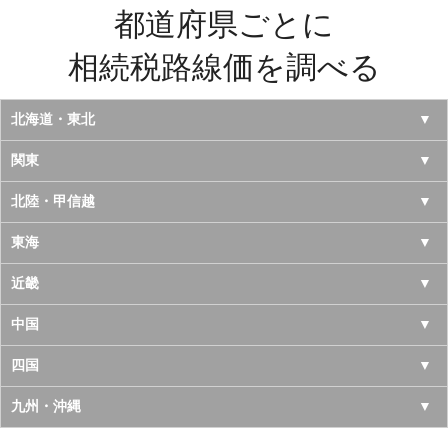
都道府県ごとに
相続税路線価を調べる
北海道・東北
北海道
関東
青森県
東京都
北陸・甲信越
岩手県
神奈川県
山梨県
東海
宮城県
千葉県
長野県
愛知県
近畿
秋田県
埼玉県
新潟県
岐阜県
大阪府
中国
山形県
茨城県
富山県
三重県
京都府
鳥取県
四国
福島県
栃木県
石川県
静岡県
兵庫県
島根県
徳島県
九州・沖縄
群馬県
福井県
奈良県
岡山県
香川県
福岡県