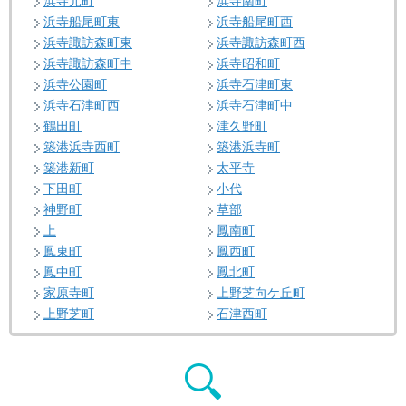
浜寺元町
浜寺南町
浜寺船尾町東
浜寺船尾町西
浜寺諏訪森町東
浜寺諏訪森町西
浜寺諏訪森町中
浜寺昭和町
浜寺公園町
浜寺石津町東
浜寺石津町西
浜寺石津町中
鶴田町
津久野町
築港浜寺西町
築港浜寺町
築港新町
太平寺
下田町
小代
神野町
草部
上
鳳南町
鳳東町
鳳西町
鳳中町
鳳北町
家原寺町
上野芝向ケ丘町
上野芝町
石津西町