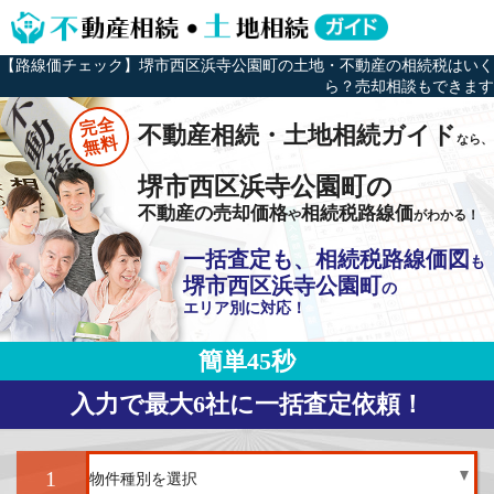
【路線価チェック】堺市西区浜寺公園町の土地・不動産の相続税はいく
ら？売却相談もできます
完全
不動産相続・土地相続ガイド
なら、
無料
堺市西区浜寺公園町の
不動産の売却価格
相続税路線価
や
がわかる！
一括査定も、相続税路線価図
も
堺市西区浜寺公園町
の
エリア別に対応！
簡単45秒
入力で最大6社に一括査定依頼！
1