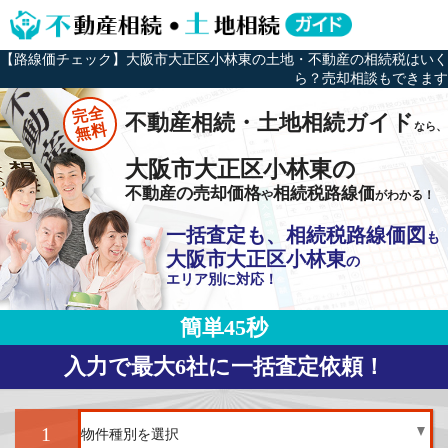
【路線価チェック】大阪市大正区小林東の土地・不動産の相続税はいく
ら？売却相談もできます
完全
不動産相続・土地相続ガイド
なら、
無料
大阪市大正区小林東の
不動産の売却価格
相続税路線価
や
がわかる！
一括査定も、相続税路線価図
も
大阪市大正区小林東
の
エリア別に対応！
簡単45秒
入力で最大6社に一括査定依頼！
1