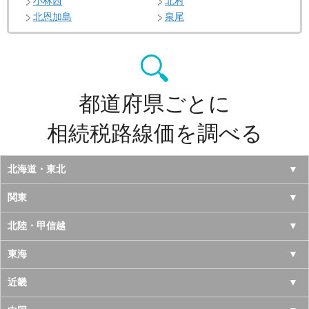
小林西
北村
北恩加島
泉尾
都道府県ごとに
相続税路線価を調べる
北海道・東北
北海道
関東
青森県
東京都
北陸・甲信越
岩手県
神奈川県
山梨県
東海
宮城県
千葉県
長野県
愛知県
近畿
秋田県
埼玉県