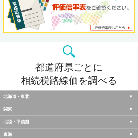
都道府県ごとに
相続税路線価を調べる
北海道・東北
北海道
関東
青森県
東京都
北陸・甲信越
岩手県
神奈川県
山梨県
東海