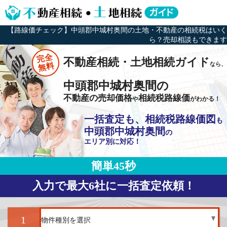
【路線価チェック】中頭郡中城村奥間の土地・不動産の相続税はいく
ら？売却相談もできます
完全
不動産相続・土地相続ガイド
なら、
無料
中頭郡中城村奥間の
不動産の売却価格
相続税路線価
や
がわかる！
一括査定も、相続税路線価図
も
中頭郡中城村奥間
の
エリア別に対応！
簡単45秒
入力で最大6社に一括査定依頼！
1