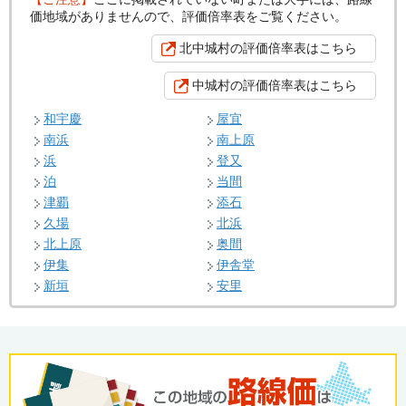
価地域がありませんので、評価倍率表をご覧ください。
北中城村の評価倍率表はこちら
中城村の評価倍率表はこちら
和宇慶
屋宜
南浜
南上原
浜
登又
泊
当間
津覇
添石
久場
北浜
北上原
奥間
伊集
伊舎堂
新垣
安里