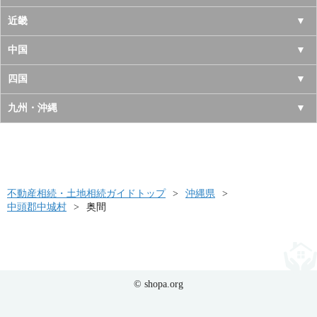
宮城県
千葉県
長野県
愛知県
近畿
秋田県
埼玉県
新潟県
岐阜県
大阪府
中国
山形県
茨城県
富山県
三重県
京都府
鳥取県
四国
福島県
栃木県
石川県
静岡県
兵庫県
島根県
徳島県
九州・沖縄
群馬県
福井県
奈良県
岡山県
香川県
福岡県
滋賀県
広島県
愛媛県
佐賀県
和歌山県
山口県
高知県
不動産相続・土地相続ガイドトップ
長崎県
沖縄県
中頭郡中城村
奥間
熊本県
大分県
宮崎県
© shopa.org
鹿児島県