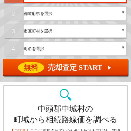
2
3
4
無料
売却査定 START
▲
中頭郡中城村の
町域から相続路線価を調べる
【ご注意】
ここに掲載されていない町または大字には、路線