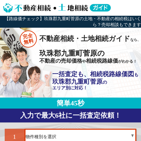
【路線価チェック】玖珠郡九重町菅原の土地・不動産の相続税はいく
ら？売却相談もできます
完全
不動産相続・土地相続ガイド
なら、
無料
玖珠郡九重町菅原の
不動産の売却価格
相続税路線価
や
がわかる！
一括査定も、相続税路線価図
も
玖珠郡九重町菅原
の
エリア別に対応！
簡単45秒
入力で最大6社に一括査定依頼！
1