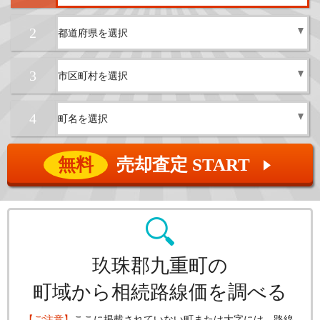
2
3
4
無料
売却査定 START
▲
玖珠郡九重町の
町域から相続路線価を調べる
【ご注意】
ここに掲載されていない町または大字には、路線