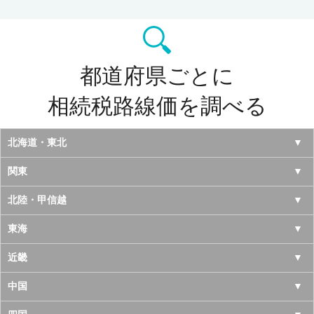
都道府県ごとに
相続税路線価を調べる
北海道・東北
北海道
関東
青森県
東京都
北陸・甲信越
岩手県
神奈川県
山梨県
東海
宮城県
千葉県
長野県
愛知県
近畿
秋田県
埼玉県
新潟県
岐阜県
大阪府
中国
山形県
茨城県
富山県
三重県