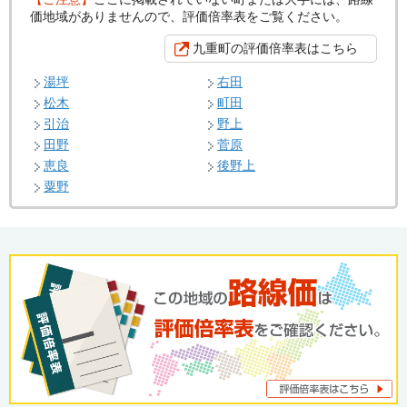
価地域がありませんので、評価倍率表をご覧ください。
九重町の評価倍率表はこちら
湯坪
右田
松木
町田
引治
野上
田野
菅原
恵良
後野上
粟野