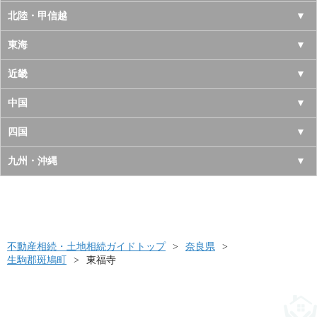
青森県
東京都
北陸・甲信越
岩手県
神奈川県
山梨県
東海
宮城県
千葉県
長野県
愛知県
近畿
秋田県
埼玉県
新潟県
岐阜県
大阪府
中国
山形県
茨城県
富山県
三重県
京都府
鳥取県
四国
福島県
栃木県
石川県
静岡県
兵庫県
島根県
徳島県
九州・沖縄
群馬県
福井県
奈良県
岡山県
香川県
福岡県
滋賀県
広島県
愛媛県
佐賀県
和歌山県
山口県
高知県
不動産相続・土地相続ガイドトップ
長崎県
奈良県
生駒郡斑鳩町
東福寺
熊本県
大分県