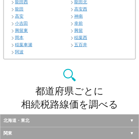
龍田西
龍田北
龍田
高安西
高安
神南
小吉田
幸前
興留東
興留
岡本
稲葉西
稲葉車瀬
五百井
阿波
都道府県ごとに
相続税路線価を調べる
北海道・東北
北海道
関東