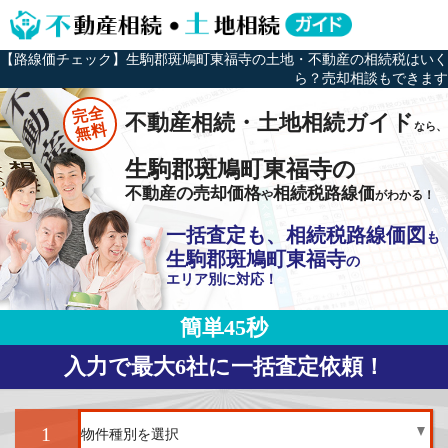
【路線価チェック】生駒郡斑鳩町東福寺の土地・不動産の相続税はいく
ら？売却相談もできます
完全
不動産相続・土地相続ガイド
なら、
無料
生駒郡斑鳩町東福寺の
不動産の売却価格
相続税路線価
や
がわかる！
一括査定も、相続税路線価図
も
生駒郡斑鳩町東福寺
の
エリア別に対応！
簡単45秒
入力で最大6社に一括査定依頼！
1