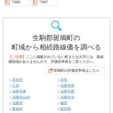
73806
73807
生駒郡斑鳩町の
町域から相続路線価を調べる
【ご注意】
ここに掲載されていない町または大字には、路線
価地域がありませんので、評価倍率表をご覧ください。
斑鳩町の評価倍率表はこちら
目安北
目安
三井
法隆寺南
法隆寺東
法隆寺西
法隆寺山内
法隆寺北
法隆寺
服部
東福寺
龍田南