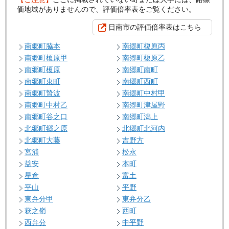
価地域がありませんので、評価倍率表をご覧ください。
日南市の評価倍率表はこちら
南郷町脇本
南郷町榎原丙
南郷町榎原甲
南郷町榎原乙
南郷町榎原
南郷町南町
南郷町東町
南郷町西町
南郷町贄波
南郷町中村甲
南郷町中村乙
南郷町津屋野
南郷町谷之口
南郷町潟上
北郷町郷之原
北郷町北河内
北郷町大藤
吉野方
宮浦
松永
益安
本町
星倉
富土
平山
平野
東弁分甲
東弁分乙
萩之嶺
西町
西弁分
中平野