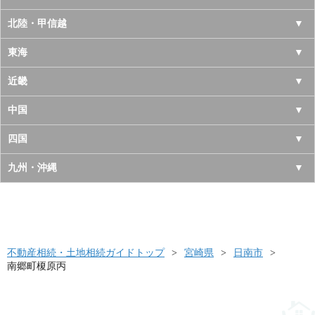
青森県
東京都
北陸・甲信越
岩手県
神奈川県
山梨県
東海
宮城県
千葉県
長野県
愛知県
近畿
秋田県
埼玉県
新潟県
岐阜県
大阪府
中国
山形県
茨城県
富山県
三重県
京都府
鳥取県
四国
福島県
栃木県
石川県
静岡県
兵庫県
島根県
徳島県
九州・沖縄
群馬県
福井県
奈良県
岡山県
香川県
福岡県
滋賀県
広島県
愛媛県
佐賀県
和歌山県
山口県
高知県
不動産相続・土地相続ガイドトップ
長崎県
宮崎県
日南市
南郷町榎原丙
熊本県
大分県