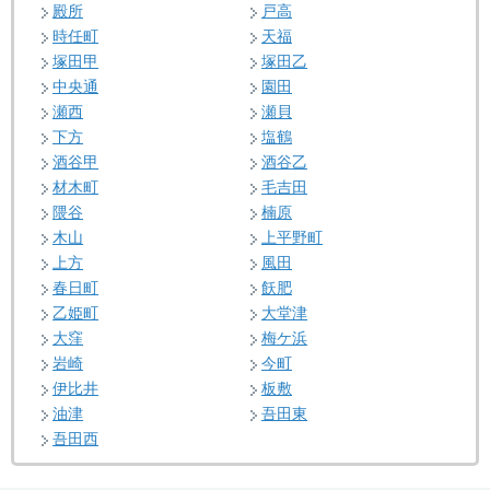
殿所
戸高
時任町
天福
塚田甲
塚田乙
中央通
園田
瀬西
瀬貝
下方
塩鶴
酒谷甲
酒谷乙
材木町
毛吉田
隈谷
楠原
木山
上平野町
上方
風田
春日町
飫肥
乙姫町
大堂津
大窪
梅ケ浜
岩崎
今町
伊比井
板敷
油津
吾田東
吾田西