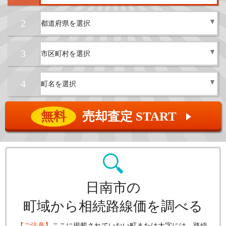
2
3
4
無料
売却査定 START
▲
日南市の
町域から相続路線価を調べる
【ご注意】
ここに掲載されていない町または大字には、路線