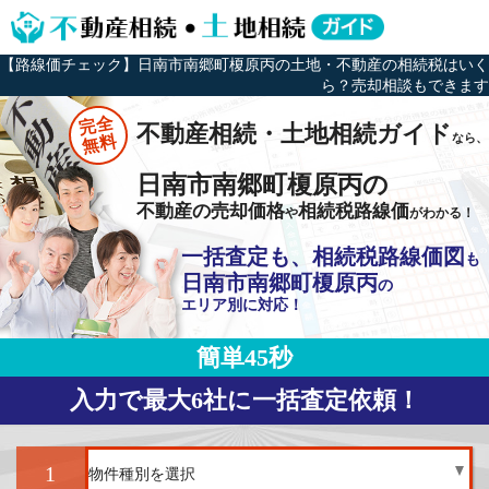
【路線価チェック】日南市南郷町榎原丙の土地・不動産の相続税はいく
ら？売却相談もできます
完全
不動産相続・土地相続ガイド
なら、
無料
日南市南郷町榎原丙の
不動産の売却価格
相続税路線価
や
がわかる！
一括査定も、相続税路線価図
も
日南市南郷町榎原丙
の
エリア別に対応！
簡単45秒
入力で最大6社に一括査定依頼！
1